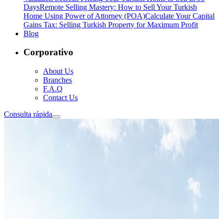
Days
Remote Selling Mastery: How to Sell Your Turkish
Home Using Power of Attorney (POA)
Calculate Your Capital
Gains Tax: Selling Turkish Property for Maximum Profit
Blog
Corporativo
About Us
Branches
F.A.Q
Contact Us
Consulta rápida