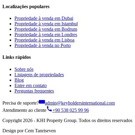
Localizações populares
Propriedade à venda em Dubai
Propriedade à venda em Istambul
Propriedade à venda em Bodrum
Propriedade à venda em Londres
Propriedade à venda em Lisboa
Propriedade à venda no Porto
Links rápidos
Sobre nós
Listagens de propriedades
Blog
Entre em contato
Perguntas frequentes
Precisa de suporte?
admin@keyholdersinternational.com
Atendimento ao cliente
+90 538 025 99 96
Copyright 2026 - KHI Property Group. Todos os direitos reservados
Design por Cem Tanriseven