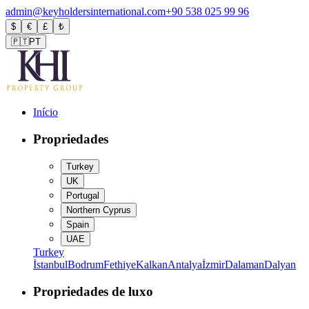
admin@keyholdersinternational.com
+90 538 025 99 96
$
€
£
₺
🇵🇹
PT
Início
Propriedades
Turkey
UK
Portugal
Northern Cyprus
Spain
UAE
Turkey
İstanbul
Bodrum
Fethiye
Kalkan
Antalya
İzmir
Dalaman
Dalyan
Propriedades de luxo