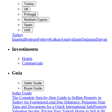
Turkey
UK
Portugal
Northern Cyprus
Spain
UAE
Turkey
İstanbul
Bodrum
Fethiye
Kalkan
Antalya
İzmir
Dalaman
Dalyan
Investimento
Hotels
Commercials
Guia
Seller Guide
Buyer Guide
Seller Guide
The Complete Step-by-Step Guide to Selling Property in
Turkey for Foreigners
Legal Due Diligence: Preparing Your
Tapu and Documents for a Quick International Sale
Property
Valuation Secrets: Pricing Your Turkish Home to Sell in 90