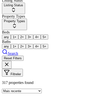
Listing Status
Listing Status
Property Types
Property Types
Beds
any
1+
2+
3+
4+
5+
Baths
any
1+
2+
3+
4+
5+
Search
Reset Filters
Filtreler
317
properties found