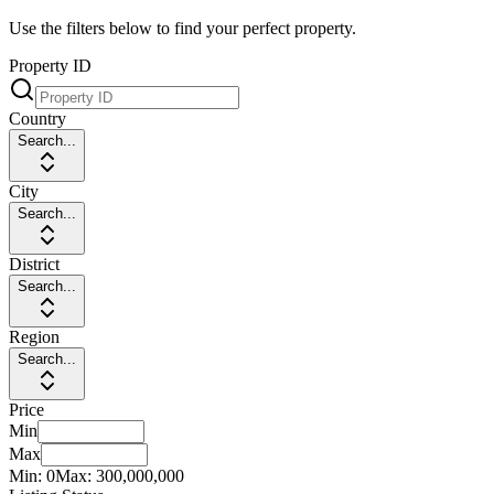
Use the filters below to find your perfect property.
Property ID
Country
Search...
City
Search...
District
Search...
Region
Search...
Price
Min
Max
Min:
0
Max:
300,000,000