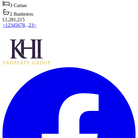
3
Camas
2
Banheiros
£1,281,215
<
1
2
3
4
5
6
7
8
...
23
>