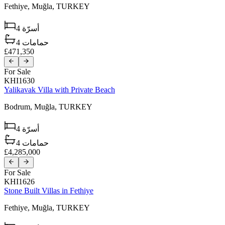
Fethiye,
Muğla,
TURKEY
4
أسرّة
4
حمامات
£471,350
For Sale
KHI1630
Yalikavak Villa with Private Beach
Bodrum,
Muğla,
TURKEY
4
أسرّة
4
حمامات
£4,285,000
For Sale
KHI1626
Stone Built Villas in Fethiye
Fethiye,
Muğla,
TURKEY