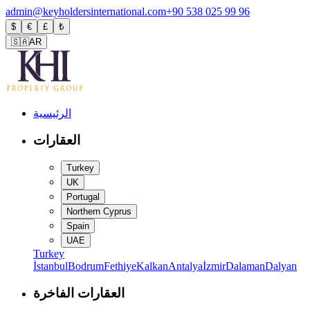
admin@keyholdersinternational.com
+90 538 025 99 96
$
€
£
₺
🇸🇦
AR
الرئيسية
العقارات
Turkey
UK
Portugal
Northern Cyprus
Spain
UAE
Turkey
İstanbul
Bodrum
Fethiye
Kalkan
Antalya
İzmir
Dalaman
Dalyan
العقارات الفاخرة