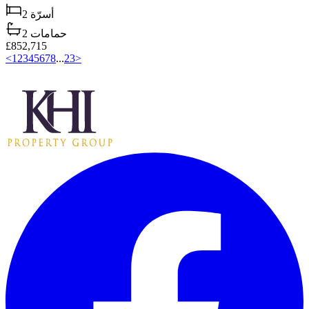
2
أسرّة
2
حمامات
£852,715
<
1
2
3
4
5
6
7
8
...
23
>