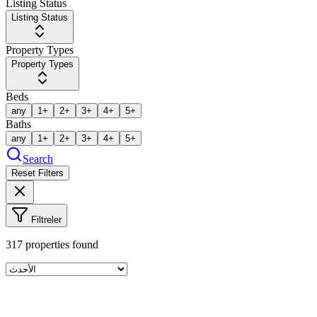
Listing Status
Listing Status
Property Types
Property Types
Beds
any
1+
2+
3+
4+
5+
Baths
any
1+
2+
3+
4+
5+
Search
Reset Filters
Filtreler
317
properties found