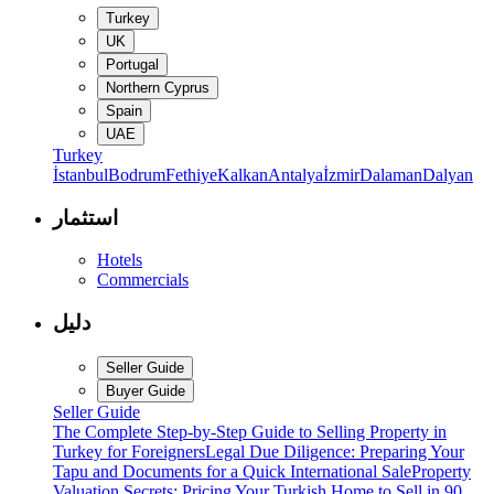
Turkey
UK
Portugal
Northern Cyprus
Spain
UAE
Turkey
İstanbul
Bodrum
Fethiye
Kalkan
Antalya
İzmir
Dalaman
Dalyan
استثمار
Hotels
Commercials
دليل
Seller Guide
Buyer Guide
Seller Guide
The Complete Step-by-Step Guide to Selling Property in
Turkey for Foreigners
Legal Due Diligence: Preparing Your
Tapu and Documents for a Quick International Sale
Property
Valuation Secrets: Pricing Your Turkish Home to Sell in 90