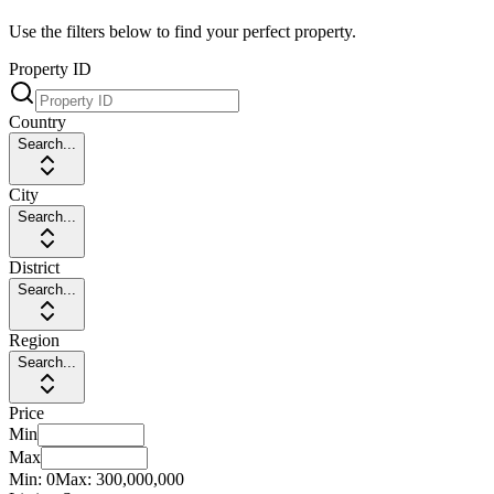
Use the filters below to find your perfect property.
Property ID
Country
Search...
City
Search...
District
Search...
Region
Search...
Price
Min
Max
Min:
0
Max:
300,000,000