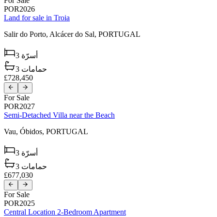
For Sale
POR2026
Land for sale in Troia
Salir do Porto,
Alcácer do Sal,
PORTUGAL
3
أسرّة
3
حمامات
£728,450
For Sale
POR2027
Semi-Detached Villa near the Beach
Vau,
Óbidos,
PORTUGAL
3
أسرّة
3
حمامات
£677,030
For Sale
POR2025
Central Location 2-Bedroom Apartment