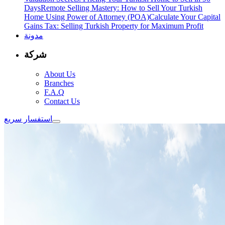
Days
Remote Selling Mastery: How to Sell Your Turkish
Home Using Power of Attorney (POA)
Calculate Your Capital
Gains Tax: Selling Turkish Property for Maximum Profit
مدونة
شركة
About Us
Branches
F.A.Q
Contact Us
استفسار سريع