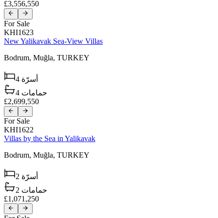
£3,556,550
For Sale
KHI1623
New Yalikavak Sea-View Villas
Bodrum,
Muğla,
TURKEY
4
أسرّة
4
حمامات
£2,699,550
For Sale
KHI1622
Villas by the Sea in Yalikavak
Bodrum,
Muğla,
TURKEY
2
أسرّة
2
حمامات
£1,071,250