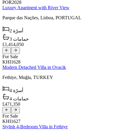
POR2028
Luxury Apartment with River View
Parque das Nações,
Lisboa,
PORTUGAL
2
أسرّة
3
حمامات
£1,414,050
For Sale
KHI1628
Modern Detached Villa in Ovacik
Fethiye,
Muğla,
TURKEY
4
أسرّة
4
حمامات
£471,350
For Sale
KHI1627
Stylish 4-Bedroom Villa in Fethiye