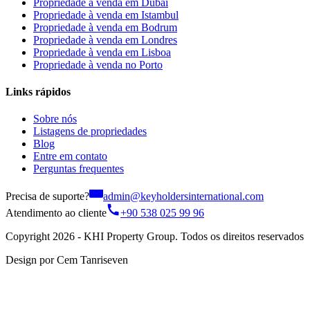
Propriedade à venda em Dubai
Propriedade à venda em Istambul
Propriedade à venda em Bodrum
Propriedade à venda em Londres
Propriedade à venda em Lisboa
Propriedade à venda no Porto
Links rápidos
Sobre nós
Listagens de propriedades
Blog
Entre em contato
Perguntas frequentes
Precisa de suporte?
admin@keyholdersinternational.com
Atendimento ao cliente
+90 538 025 99 96
Copyright 2026 - KHI Property Group. Todos os direitos reservados
Design por Cem Tanriseven