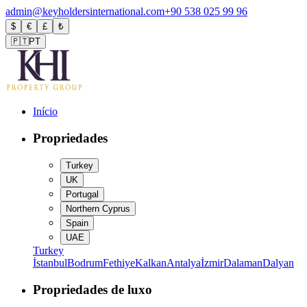
admin@keyholdersinternational.com
+90 538 025 99 96
$
€
£
₺
🇵🇹
PT
Início
Propriedades
Turkey
UK
Portugal
Northern Cyprus
Spain
UAE
Turkey
İstanbul
Bodrum
Fethiye
Kalkan
Antalya
İzmir
Dalaman
Dalyan
Propriedades de luxo