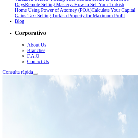
Days
Remote Selling Mastery: How to Sell Your Turkish
Home Using Power of Attorney (POA)
Calculate Your Capital
Gains Tax: Selling Turkish Property for Maximum Profit
Blog
Corporativo
About Us
Branches
F.A.Q
Contact Us
Consulta rápida