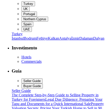
Turkey
UK
Portugal
Northern Cyprus
Spain
UAE
Turkey
İstanbul
Bodrum
Fethiye
Kalkan
Antalya
İzmir
Dalaman
Dalyan
Investimento
Hotels
Commercials
Guia
Seller Guide
Buyer Guide
Seller Guide
The Complete Step-by-Step Guide to Selling Property in
Turkey for Foreigners
Legal Due Diligence: Preparing Your
Tapu and Documents for a Quick International Sale
Property
Valuation Secrets: Pricing Your Turkish Home to Sell in 90