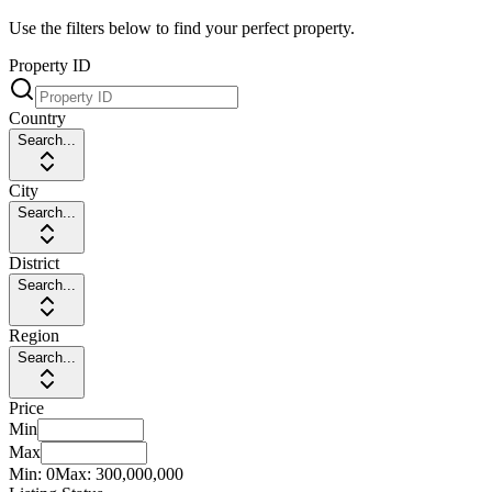
Use the filters below to find your perfect property.
Property ID
Country
Search...
City
Search...
District
Search...
Region
Search...
Price
Min
Max
Min:
0
Max:
300,000,000