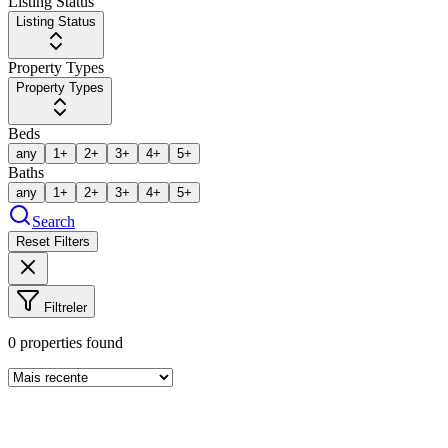
Listing Status
Listing Status
Property Types
Property Types
Beds
any
1+
2+
3+
4+
5+
Baths
any
1+
2+
3+
4+
5+
Search
Reset Filters
Filtreler
0
properties found