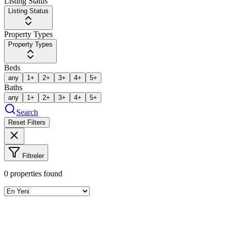
Listing Status
Listing Status
Property Types
Property Types
Beds
any
1+
2+
3+
4+
5+
Baths
any
1+
2+
3+
4+
5+
Search
Reset Filters
Filtreler
0
properties found