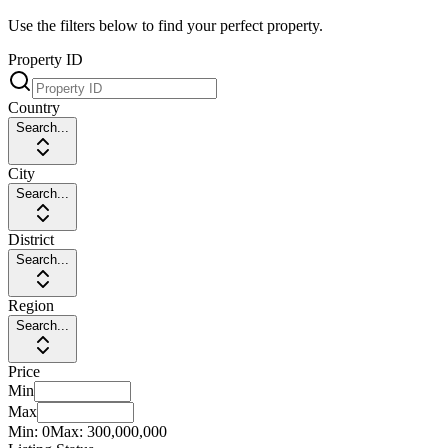
Use the filters below to find your perfect property.
Property ID
Country
Search...
City
Search...
District
Search...
Region
Search...
Price
Min
Max
Min:
0
Max:
300,000,000