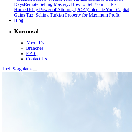
Days
Remote Selling Mastery: How to Sell Your Turkish
Home Using Power of Attorney (POA)
Calculate Your Capital
Gains Tax: Selling Turkish Property for Maximum Profit
Blog
Kurumsal
About Us
Branches
F.A.Q
Contact Us
Hızlı Sorgulama