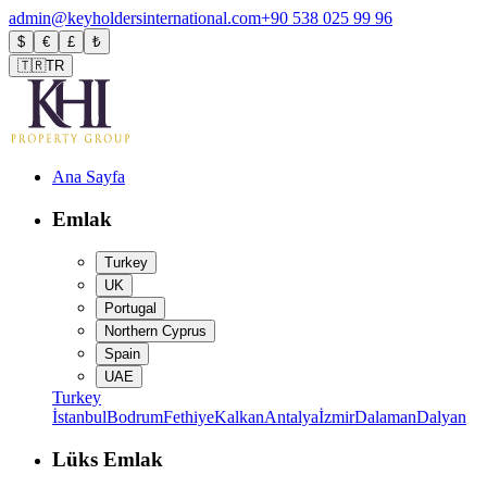
admin@keyholdersinternational.com
+90 538 025 99 96
$
€
£
₺
🇹🇷
TR
Ana Sayfa
Emlak
Turkey
UK
Portugal
Northern Cyprus
Spain
UAE
Turkey
İstanbul
Bodrum
Fethiye
Kalkan
Antalya
İzmir
Dalaman
Dalyan
Lüks Emlak