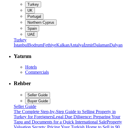
Turkey
UK
Portugal
Northern Cyprus
Spain
UAE
Turkey
İstanbul
Bodrum
Fethiye
Kalkan
Antalya
İzmir
Dalaman
Dalyan
Yatırım
Hotels
Commercials
Rehber
Seller Guide
Buyer Guide
Seller Guide
The Complete Step-by-Step Guide to Selling Property in
Turkey for Foreigners
Legal Due Diligence: Preparing Your
Tapu and Documents for a Quick International Sale
Property
Valuation Secrets: Pricing Your Turkish Home to Sell in 90