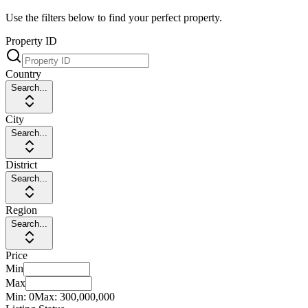
Use the filters below to find your perfect property.
Property ID
Country
Search...
City
Search...
District
Search...
Region
Search...
Price
Min
Max
Min:
0
Max:
300,000,000