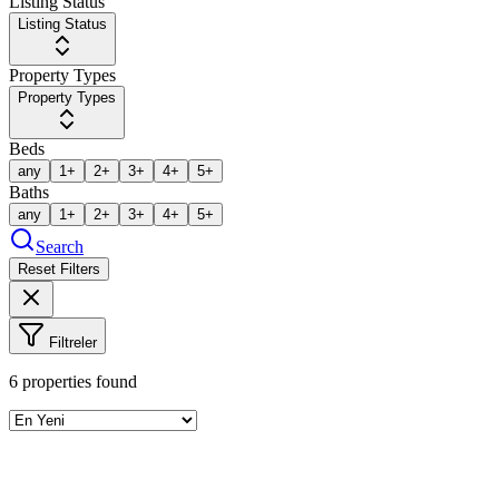
Listing Status
Listing Status
Property Types
Property Types
Beds
any
1+
2+
3+
4+
5+
Baths
any
1+
2+
3+
4+
5+
Search
Reset Filters
Filtreler
6
properties found