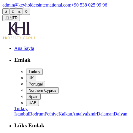
admin@keyholdersinternational.com
+90 538 025 99 96
$
€
£
₺
🇹🇷
TR
Ana Sayfa
Emlak
Turkey
UK
Portugal
Northern Cyprus
Spain
UAE
Turkey
İstanbul
Bodrum
Fethiye
Kalkan
Antalya
İzmir
Dalaman
Dalyan
Lüks Emlak