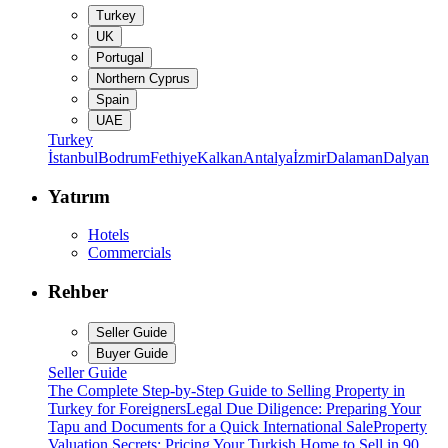
Turkey
UK
Portugal
Northern Cyprus
Spain
UAE
Turkey
İstanbul
Bodrum
Fethiye
Kalkan
Antalya
İzmir
Dalaman
Dalyan
Yatırım
Hotels
Commercials
Rehber
Seller Guide
Buyer Guide
Seller Guide
The Complete Step-by-Step Guide to Selling Property in
Turkey for Foreigners
Legal Due Diligence: Preparing Your
Tapu and Documents for a Quick International Sale
Property
Valuation Secrets: Pricing Your Turkish Home to Sell in 90