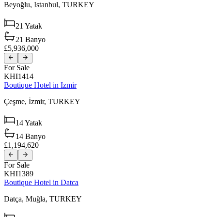
Beyoğlu,
Istanbul,
TURKEY
21
Yatak
21
Banyo
£5,936,000
For Sale
KHI1414
Boutique Hotel in Izmir
Çeşme,
İzmir,
TURKEY
14
Yatak
14
Banyo
£1,194,620
For Sale
KHI1389
Boutique Hotel in Datca
Datça,
Muğla,
TURKEY