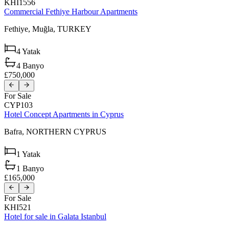
KHI1556
Commercial Fethiye Harbour Apartments
Fethiye,
Muğla,
TURKEY
4
Yatak
4
Banyo
£750,000
For Sale
CYP103
Hotel Concept Apartments in Cyprus
Bafra,
NORTHERN CYPRUS
1
Yatak
1
Banyo
£165,000
For Sale
KHI521
Hotel for sale in Galata Istanbul