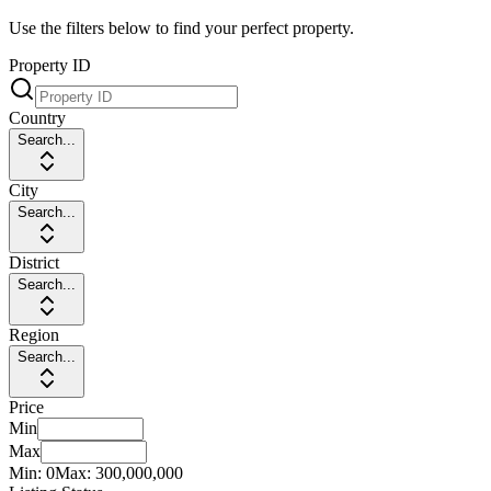
Use the filters below to find your perfect property.
Property ID
Country
Search...
City
Search...
District
Search...
Region
Search...
Price
Min
Max
Min:
0
Max:
300,000,000