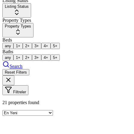
Listing Status
Listing Status
Property Types
Property Types
Beds
any
1+
2+
3+
4+
5+
Baths
any
1+
2+
3+
4+
5+
Search
Reset Filters
Filtreler
21
properties found