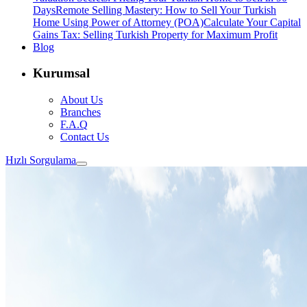
Days
Remote Selling Mastery: How to Sell Your Turkish
Home Using Power of Attorney (POA)
Calculate Your Capital
Gains Tax: Selling Turkish Property for Maximum Profit
Blog
Kurumsal
About Us
Branches
F.A.Q
Contact Us
Hızlı Sorgulama