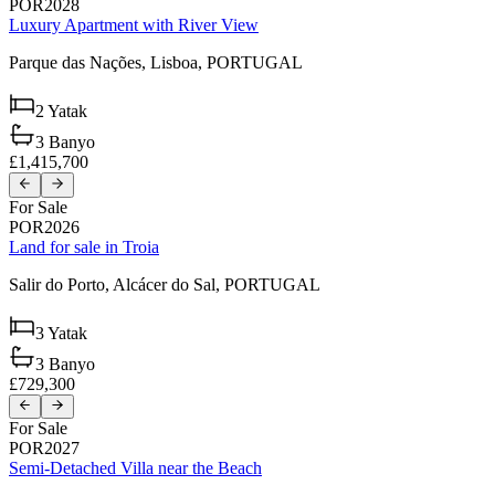
POR2028
Luxury Apartment with River View
Parque das Nações,
Lisboa,
PORTUGAL
2
Yatak
3
Banyo
£1,415,700
For Sale
POR2026
Land for sale in Troia
Salir do Porto,
Alcácer do Sal,
PORTUGAL
3
Yatak
3
Banyo
£729,300
For Sale
POR2027
Semi-Detached Villa near the Beach