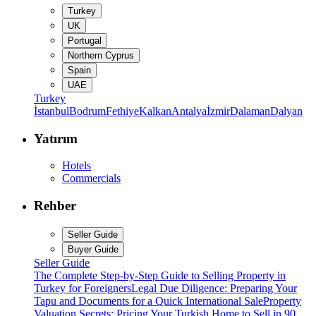
Turkey
UK
Portugal
Northern Cyprus
Spain
UAE
Turkey
İstanbul
Bodrum
Fethiye
Kalkan
Antalya
İzmir
Dalaman
Dalyan
Yatırım
Hotels
Commercials
Rehber
Seller Guide
Buyer Guide
Seller Guide
The Complete Step-by-Step Guide to Selling Property in
Turkey for Foreigners
Legal Due Diligence: Preparing Your
Tapu and Documents for a Quick International Sale
Property
Valuation Secrets: Pricing Your Turkish Home to Sell in 90