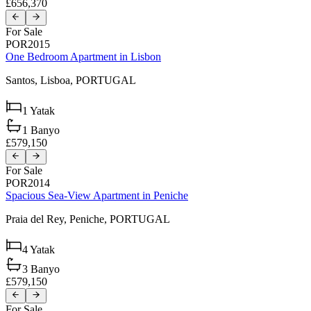
£656,370
For Sale
POR2015
One Bedroom Apartment in Lisbon
Santos,
Lisboa,
PORTUGAL
1
Yatak
1
Banyo
£579,150
For Sale
POR2014
Spacious Sea-View Apartment in Peniche
Praia del Rey,
Peniche,
PORTUGAL
4
Yatak
3
Banyo
£579,150
For Sale