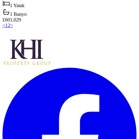
1
Yatak
1
Banyo
£601,029
<
1
2
>