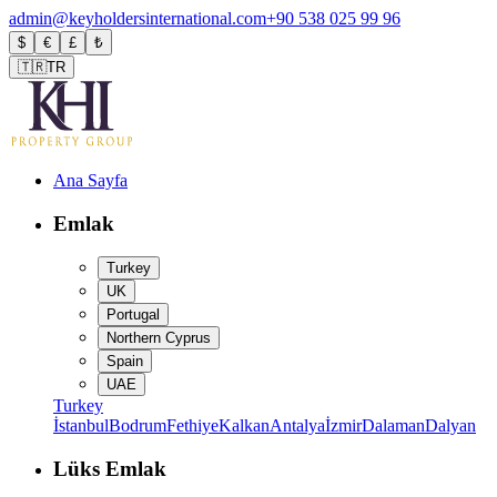
admin@keyholdersinternational.com
+90 538 025 99 96
$
€
£
₺
🇹🇷
TR
Ana Sayfa
Emlak
Turkey
UK
Portugal
Northern Cyprus
Spain
UAE
Turkey
İstanbul
Bodrum
Fethiye
Kalkan
Antalya
İzmir
Dalaman
Dalyan
Lüks Emlak