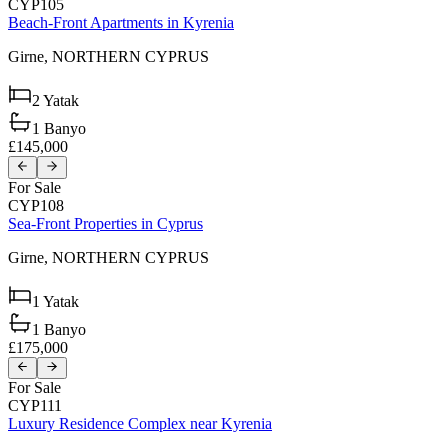
CYP105
Beach-Front Apartments in Kyrenia
Girne,
NORTHERN CYPRUS
2
Yatak
1
Banyo
£145,000
For Sale
CYP108
Sea-Front Properties in Cyprus
Girne,
NORTHERN CYPRUS
1
Yatak
1
Banyo
£175,000
For Sale
CYP111
Luxury Residence Complex near Kyrenia