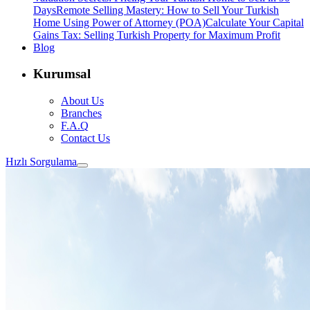
Days
Remote Selling Mastery: How to Sell Your Turkish
Home Using Power of Attorney (POA)
Calculate Your Capital
Gains Tax: Selling Turkish Property for Maximum Profit
Blog
Kurumsal
About Us
Branches
F.A.Q
Contact Us
Hızlı Sorgulama