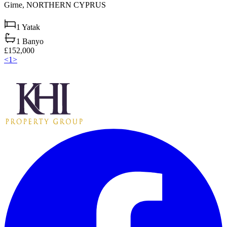
Girne,
NORTHERN CYPRUS
1
Yatak
1
Banyo
£152,000
<
1
>