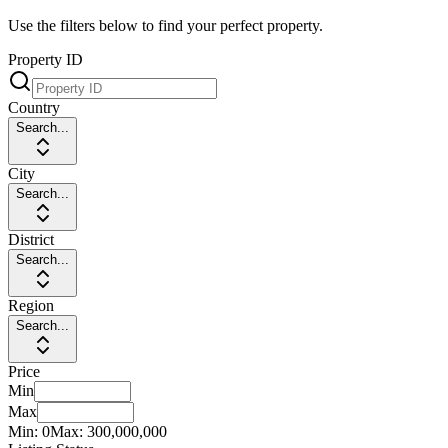
Use the filters below to find your perfect property.
Property ID
Country
Search...
City
Search...
District
Search...
Region
Search...
Price
Min
Max
Min:
0
Max:
300,000,000