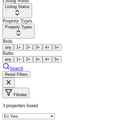
Listing Status
Listing Status
Property Types
Property Types
Beds
any
1+
2+
3+
4+
5+
Baths
any
1+
2+
3+
4+
5+
Search
Reset Filters
Filtreler
3
properties found