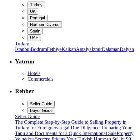
Turkey
UK
Portugal
Northern Cyprus
Spain
UAE
Turkey
İstanbul
Bodrum
Fethiye
Kalkan
Antalya
İzmir
Dalaman
Dalyan
Yatırım
Hotels
Commercials
Rehber
Seller Guide
Buyer Guide
Seller Guide
The Complete Step-by-Step Guide to Selling Property in
Turkey for Foreigners
Legal Due Diligence: Preparing Your
Tapu and Documents for a Quick International Sale
Property
Valuation Secrets: Pricing Your Turkish Home to Sell in 90