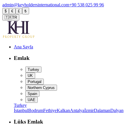
admin@keyholdersinternational.com
+90 538 025 99 96
$
€
£
₺
🇹🇷
TR
Ana Sayfa
Emlak
Turkey
UK
Portugal
Northern Cyprus
Spain
UAE
Turkey
İstanbul
Bodrum
Fethiye
Kalkan
Antalya
İzmir
Dalaman
Dalyan
Lüks Emlak