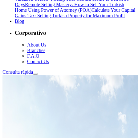
Days
Remote Selling Mastery: How to Sell Your Turkish
Home Using Power of Attorney (POA)
Calculate Your Capital
Gains Tax: Selling Turkish Property for Maximum Profit
Blog
Corporativo
About Us
Branches
F.A.Q
Contact Us
Consulta rápida