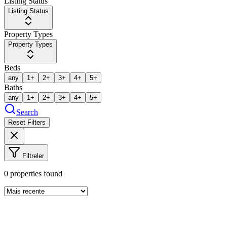
Listing Status
Listing Status
Property Types
Property Types
Beds
any
1+
2+
3+
4+
5+
Baths
any
1+
2+
3+
4+
5+
Search
Reset Filters
Filtreler
0
properties found