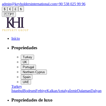
admin@keyholdersinternational.com
+90 538 025 99 96
$
€
£
₺
🇵🇹
PT
Início
Propriedades
Turkey
UK
Portugal
Northern Cyprus
Spain
UAE
Turkey
İstanbul
Bodrum
Fethiye
Kalkan
Antalya
İzmir
Dalaman
Dalyan
Propriedades de luxo