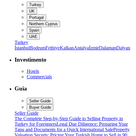
Turkey
UK
Portugal
Northern Cyprus
Spain
UAE
Turkey
İstanbul
Bodrum
Fethiye
Kalkan
Antalya
İzmir
Dalaman
Dalyan
Investimento
Hotels
Commercials
Guia
Seller Guide
Buyer Guide
Seller Guide
The Complete Step-by-Step Guide to Selling Property in
Turkey for Foreigners
Legal Due Diligence: Preparing Your
Tapu and Documents for a Quick International Sale
Property
Valuation Secrets: Pricing Your Turkish Home to Sell in 90