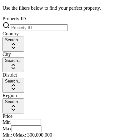
Use the filters below to find your perfect property.
Property ID
Country
Search...
City
Search...
District
Search...
Region
Search...
Price
Min
Max
Min:
0
Max:
300,000,000