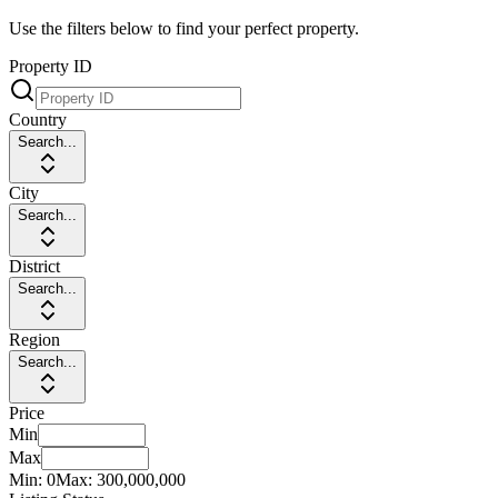
Use the filters below to find your perfect property.
Property ID
Country
Search...
City
Search...
District
Search...
Region
Search...
Price
Min
Max
Min:
0
Max:
300,000,000