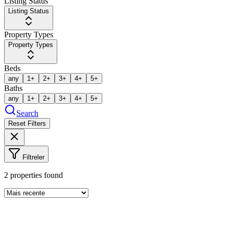
Listing Status
Listing Status
Property Types
Property Types
Beds
any
1+
2+
3+
4+
5+
Baths
any
1+
2+
3+
4+
5+
Search
Reset Filters
Filtreler
2
properties found