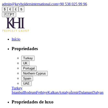
admin@keyholdersinternational.com
+90 538 025 99 96
$
€
£
₺
🇵🇹
PT
Início
Propriedades
Turkey
UK
Portugal
Northern Cyprus
Spain
UAE
Turkey
İstanbul
Bodrum
Fethiye
Kalkan
Antalya
İzmir
Dalaman
Dalyan
Propriedades de luxo