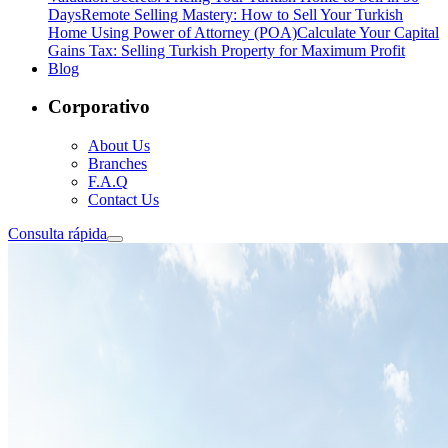
Days
Remote Selling Mastery: How to Sell Your Turkish
Home Using Power of Attorney (POA)
Calculate Your Capital
Gains Tax: Selling Turkish Property for Maximum Profit
Blog
Corporativo
About Us
Branches
F.A.Q
Contact Us
Consulta rápida