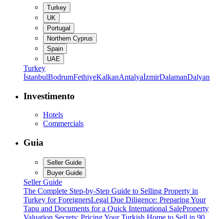
Turkey
UK
Portugal
Northern Cyprus
Spain
UAE
Turkey
İstanbul
Bodrum
Fethiye
Kalkan
Antalya
İzmir
Dalaman
Dalyan
Investimento
Hotels
Commercials
Guia
Seller Guide
Buyer Guide
Seller Guide
The Complete Step-by-Step Guide to Selling Property in
Turkey for Foreigners
Legal Due Diligence: Preparing Your
Tapu and Documents for a Quick International Sale
Property
Valuation Secrets: Pricing Your Turkish Home to Sell in 90