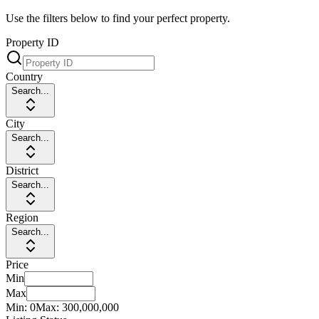
Use the filters below to find your perfect property.
Property ID
Country
Search...
City
Search...
District
Search...
Region
Search...
Price
Min
Max
Min:
0
Max:
300,000,000