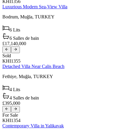
KHI1356
Luxurious Modern Sea-View Villa
Bodrum,
Muğla,
TURKEY
6
Lits
6
Salles de bain
£17,140,000
Sold
KHI1355
Detached Villa Near Calis Beach
Fethiye,
Muğla,
TURKEY
4
Lits
4
Salles de bain
£395,000
For Sale
KHI1354
Contemporary Villa in Yalikavak