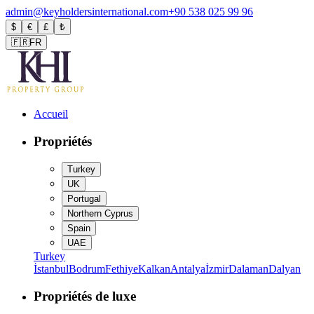
admin@keyholdersinternational.com
+90 538 025 99 96
$
€
£
₺
🇫🇷
FR
Accueil
Propriétés
Turkey
UK
Portugal
Northern Cyprus
Spain
UAE
Turkey
İstanbul
Bodrum
Fethiye
Kalkan
Antalya
İzmir
Dalaman
Dalyan
Propriétés de luxe