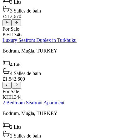
3
Lits
3
Salles de bain
£512,670
For Sale
KHI1346
Luxury Seafront Duplex in Turkbuku
Bodrum,
Muğla,
TURKEY
4
Lits
4
Salles de bain
£1,542,600
For Sale
KHI1344
2 Bedroom Seafront Apartment
Bodrum,
Muğla,
TURKEY
2
Lits
2
Salles de bain