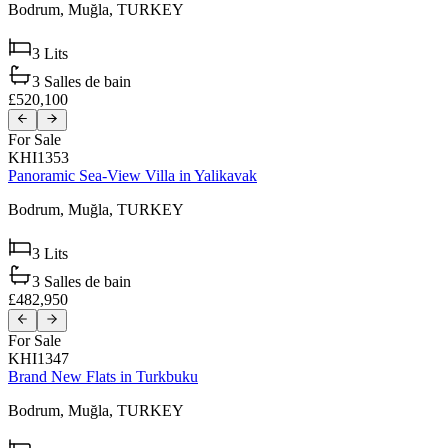
Bodrum,
Muğla,
TURKEY
3
Lits
3
Salles de bain
£520,100
For Sale
KHI1353
Panoramic Sea-View Villa in Yalikavak
Bodrum,
Muğla,
TURKEY
3
Lits
3
Salles de bain
£482,950
For Sale
KHI1347
Brand New Flats in Turkbuku
Bodrum,
Muğla,
TURKEY