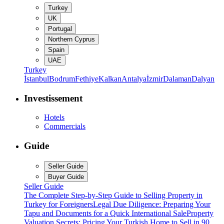
Turkey
UK
Portugal
Northern Cyprus
Spain
UAE
Turkey
İstanbul
Bodrum
Fethiye
Kalkan
Antalya
İzmir
Dalaman
Dalyan
Investissement
Hotels
Commercials
Guide
Seller Guide
Buyer Guide
Seller Guide
The Complete Step-by-Step Guide to Selling Property in
Turkey for Foreigners
Legal Due Diligence: Preparing Your
Tapu and Documents for a Quick International Sale
Property
Valuation Secrets: Pricing Your Turkish Home to Sell in 90