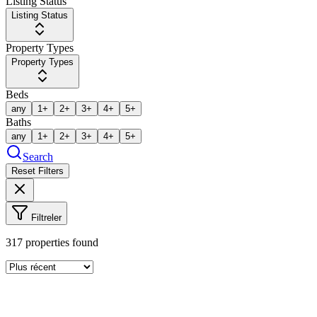
Listing Status
Listing Status
Property Types
Property Types
Beds
any
1+
2+
3+
4+
5+
Baths
any
1+
2+
3+
4+
5+
Search
Reset Filters
Filtreler
317
properties found