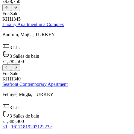
£928,750
For Sale
KHI1345
Luxury Apartment in a Complex
Bodrum,
Muğla,
TURKEY
3
Lits
3
Salles de bain
£1,285,500
For Sale
KHI1340
Seafront Contemporary Apartment
Fethiye,
Muğla,
TURKEY
3
Lits
3
Salles de bain
£1,885,400
<
1
...
16
17
18
19
20
21
22
23
>