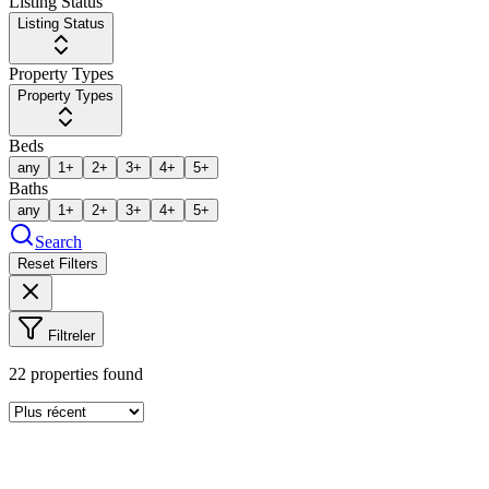
Listing Status
Listing Status
Property Types
Property Types
Beds
any
1+
2+
3+
4+
5+
Baths
any
1+
2+
3+
4+
5+
Search
Reset Filters
Filtreler
22
properties found