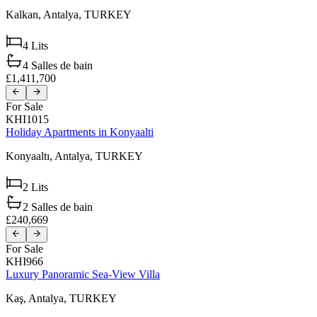
Kalkan,
Antalya,
TURKEY
4
Lits
4
Salles de bain
£1,411,700
For Sale
KHI1015
Holiday Apartments in Konyaalti
Konyaaltı,
Antalya,
TURKEY
2
Lits
2
Salles de bain
£240,669
For Sale
KHI966
Luxury Panoramic Sea-View Villa
Kaş,
Antalya,
TURKEY