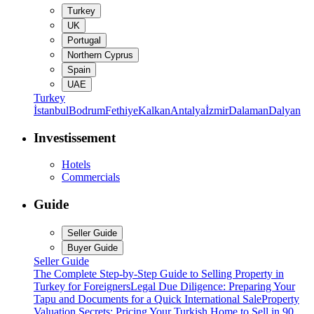
Turkey
UK
Portugal
Northern Cyprus
Spain
UAE
Turkey
İstanbul
Bodrum
Fethiye
Kalkan
Antalya
İzmir
Dalaman
Dalyan
Investissement
Hotels
Commercials
Guide
Seller Guide
Buyer Guide
Seller Guide
The Complete Step-by-Step Guide to Selling Property in
Turkey for Foreigners
Legal Due Diligence: Preparing Your
Tapu and Documents for a Quick International Sale
Property
Valuation Secrets: Pricing Your Turkish Home to Sell in 90