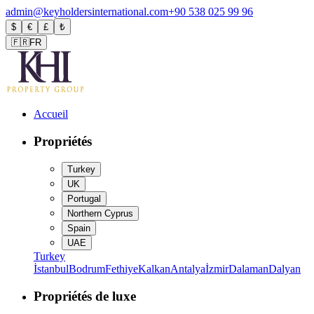
admin@keyholdersinternational.com
+90 538 025 99 96
$
€
£
₺
🇫🇷
FR
Accueil
Propriétés
Turkey
UK
Portugal
Northern Cyprus
Spain
UAE
Turkey
İstanbul
Bodrum
Fethiye
Kalkan
Antalya
İzmir
Dalaman
Dalyan
Propriétés de luxe