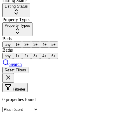
Listing Status
Listing Status
Property Types
Property Types
Beds
any
1+
2+
3+
4+
5+
Baths
any
1+
2+
3+
4+
5+
Search
Reset Filters
Filtreler
0
properties found