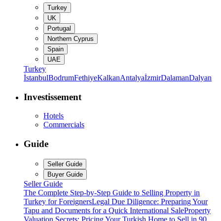
Turkey
UK
Portugal
Northern Cyprus
Spain
UAE
Turkey
İstanbul
Bodrum
Fethiye
Kalkan
Antalya
İzmir
Dalaman
Dalyan
Investissement
Hotels
Commercials
Guide
Seller Guide
Buyer Guide
Seller Guide
The Complete Step-by-Step Guide to Selling Property in
Turkey for Foreigners
Legal Due Diligence: Preparing Your
Tapu and Documents for a Quick International Sale
Property
Valuation Secrets: Pricing Your Turkish Home to Sell in 90