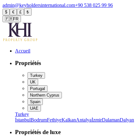
admin@keyholdersinternational.com
+90 538 025 99 96
$
€
£
₺
🇫🇷
FR
Accueil
Propriétés
Turkey
UK
Portugal
Northern Cyprus
Spain
UAE
Turkey
İstanbul
Bodrum
Fethiye
Kalkan
Antalya
İzmir
Dalaman
Dalyan
Propriétés de luxe