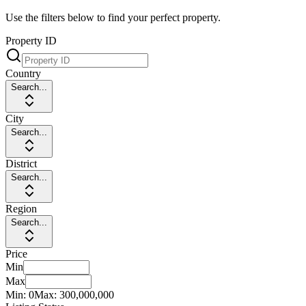
Use the filters below to find your perfect property.
Property ID
Country
Search...
City
Search...
District
Search...
Region
Search...
Price
Min
Max
Min:
0
Max:
300,000,000