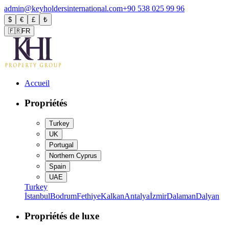
admin@keyholdersinternational.com
+90 538 025 99 96
$
€
£
₺
🇫🇷
FR
Accueil
Propriétés
Turkey
UK
Portugal
Northern Cyprus
Spain
UAE
Turkey
İstanbul
Bodrum
Fethiye
Kalkan
Antalya
İzmir
Dalaman
Dalyan
Propriétés de luxe