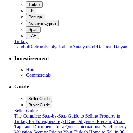
Turkey
UK
Portugal
Northern Cyprus
Spain
UAE
Turkey
İstanbul
Bodrum
Fethiye
Kalkan
Antalya
İzmir
Dalaman
Dalyan
Investissement
Hotels
Commercials
Guide
Seller Guide
Buyer Guide
Seller Guide
The Complete Step-by-Step Guide to Selling Property in
Turkey for Foreigners
Legal Due Diligence: Preparing Your
Tapu and Documents for a Quick International Sale
Property
Valuation Secrets: Pricing Your Turkish Home to Sell in 90