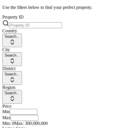
Use the filters below to find your perfect property.
Property ID
Country
Search...
City
Search...
District
Search...
Region
Search...
Price
Min
Max
Min:
0
Max:
300,000,000