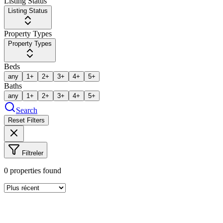
Listing Status
Listing Status
Property Types
Property Types
Beds
any
1+
2+
3+
4+
5+
Baths
any
1+
2+
3+
4+
5+
Search
Reset Filters
Filtreler
0
properties found