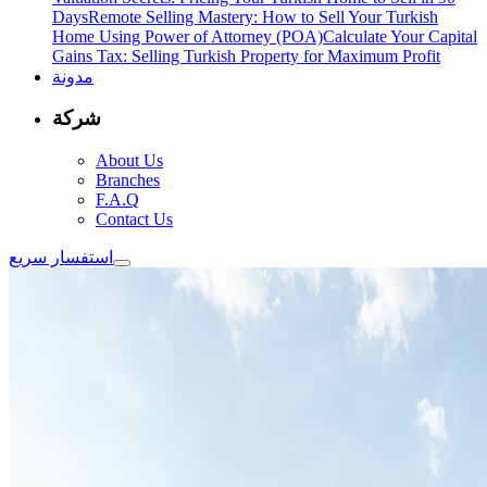
Days
Remote Selling Mastery: How to Sell Your Turkish
Home Using Power of Attorney (POA)
Calculate Your Capital
Gains Tax: Selling Turkish Property for Maximum Profit
مدونة
شركة
About Us
Branches
F.A.Q
Contact Us
استفسار سريع