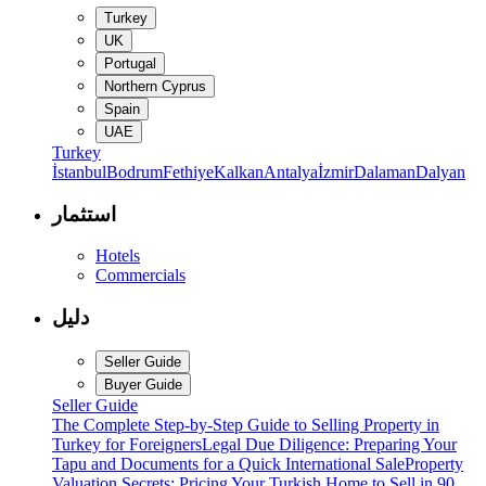
Turkey
UK
Portugal
Northern Cyprus
Spain
UAE
Turkey
İstanbul
Bodrum
Fethiye
Kalkan
Antalya
İzmir
Dalaman
Dalyan
استثمار
Hotels
Commercials
دليل
Seller Guide
Buyer Guide
Seller Guide
The Complete Step-by-Step Guide to Selling Property in
Turkey for Foreigners
Legal Due Diligence: Preparing Your
Tapu and Documents for a Quick International Sale
Property
Valuation Secrets: Pricing Your Turkish Home to Sell in 90