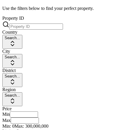
Use the filters below to find your perfect property.
Property ID
Country
Search...
City
Search...
District
Search...
Region
Search...
Price
Min
Max
Min:
0
Max:
300,000,000