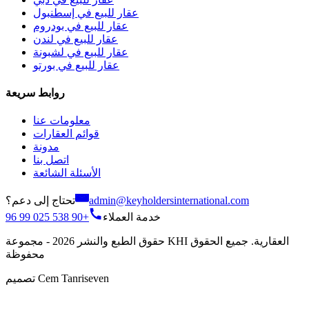
عقار للبيع في إسطنبول
عقار للبيع في بودروم
عقار للبيع في لندن
عقار للبيع في لشبونة
عقار للبيع في بورتو
روابط سريعة
معلومات عنا
قوائم العقارات
مدونة
اتصل بنا
الأسئلة الشائعة
تحتاج إلى دعم؟
admin@keyholdersinternational.com
+90 538 025 99 96
خدمة العملاء
حقوق الطبع والنشر 2026 - مجموعة KHI العقارية. جميع الحقوق
محفوظة
تصميم Cem Tanriseven