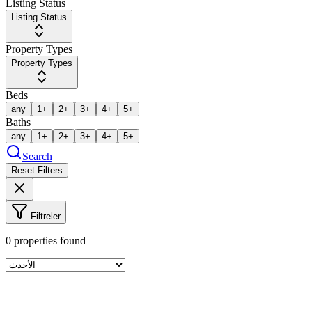
Listing Status
Listing Status
Property Types
Property Types
Beds
any
1+
2+
3+
4+
5+
Baths
any
1+
2+
3+
4+
5+
Search
Reset Filters
Filtreler
0
properties found