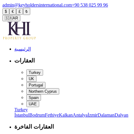
admin@keyholdersinternational.com
+90 538 025 99 96
$
€
£
₺
🇸🇦
AR
الرئيسية
العقارات
Turkey
UK
Portugal
Northern Cyprus
Spain
UAE
Turkey
İstanbul
Bodrum
Fethiye
Kalkan
Antalya
İzmir
Dalaman
Dalyan
العقارات الفاخرة