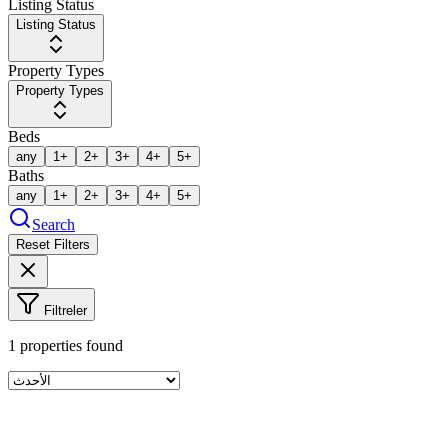
Listing Status
Listing Status
Property Types
Property Types
Beds
any
1+
2+
3+
4+
5+
Baths
any
1+
2+
3+
4+
5+
Search
Reset Filters
Filtreler
1
properties found