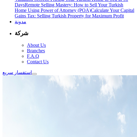
Days
Remote Selling Mastery: How to Sell Your Turkish
Home Using Power of Attorney (POA)
Calculate Your Capital
Gains Tax: Selling Turkish Property for Maximum Profit
مدونة
شركة
About Us
Branches
F.A.Q
Contact Us
استفسار سريع