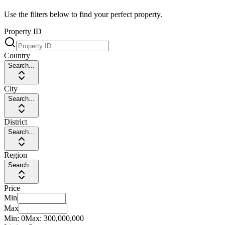
Use the filters below to find your perfect property.
Property ID
Country
Search...
City
Search...
District
Search...
Region
Search...
Price
Min
Max
Min:
0
Max:
300,000,000