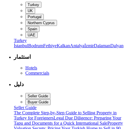
Turkey
UK
Portugal
Northern Cyprus
Spain
UAE
Turkey
İstanbul
Bodrum
Fethiye
Kalkan
Antalya
İzmir
Dalaman
Dalyan
استثمار
Hotels
Commercials
دليل
Seller Guide
Buyer Guide
Seller Guide
The Complete Step-by-Step Guide to Selling Property in
Turkey for Foreigners
Legal Due Diligence: Preparing Your
Tapu and Documents for a Quick International Sale
Property
Valuation Secrets: Pricing Your Turkish Home to Sell in 90