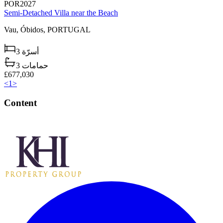
POR2027
Semi-Detached Villa near the Beach
Vau,
Óbidos,
PORTUGAL
3
أسرّة
3
حمامات
£677,030
<
1
>
Content