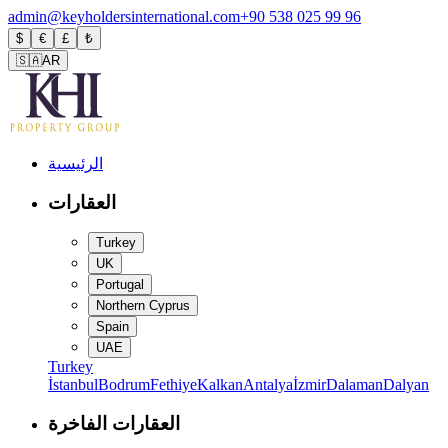
admin@keyholdersinternational.com
+90 538 025 99 96
$
€
£
₺
🇸🇦
AR
الرئيسية
العقارات
Turkey
UK
Portugal
Northern Cyprus
Spain
UAE
Turkey
İstanbul
Bodrum
Fethiye
Kalkan
Antalya
İzmir
Dalaman
Dalyan
العقارات الفاخرة