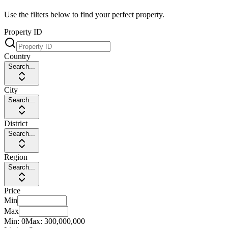
Use the filters below to find your perfect property.
Property ID
Country
Search...
City
Search...
District
Search...
Region
Search...
Price
Min
Max
Min:
0
Max:
300,000,000