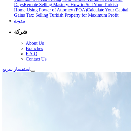
Days
Remote Selling Mastery: How to Sell Your Turkish
Home Using Power of Attorney (POA)
Calculate Your Capital
Gains Tax: Selling Turkish Property for Maximum Profit
مدونة
شركة
About Us
Branches
F.A.Q
Contact Us
استفسار سريع