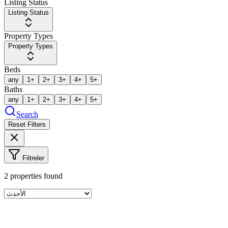
Listing Status
Listing Status
Property Types
Property Types
Beds
any
1+
2+
3+
4+
5+
Baths
any
1+
2+
3+
4+
5+
Search
Reset Filters
Filtreler
2
properties found