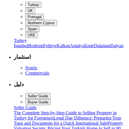
Turkey
UK
Portugal
Northern Cyprus
Spain
UAE
Turkey
İstanbul
Bodrum
Fethiye
Kalkan
Antalya
İzmir
Dalaman
Dalyan
استثمار
Hotels
Commercials
دليل
Seller Guide
Buyer Guide
Seller Guide
The Complete Step-by-Step Guide to Selling Property in
Turkey for Foreigners
Legal Due Diligence: Preparing Your
Tapu and Documents for a Quick International Sale
Property
Valuation Secrets: Pricing Your Turkish Home to Sell in 90