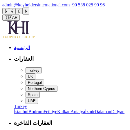
admin@keyholdersinternational.com
+90 538 025 99 96
$
€
£
₺
🇸🇦
AR
الرئيسية
العقارات
Turkey
UK
Portugal
Northern Cyprus
Spain
UAE
Turkey
İstanbul
Bodrum
Fethiye
Kalkan
Antalya
İzmir
Dalaman
Dalyan
العقارات الفاخرة