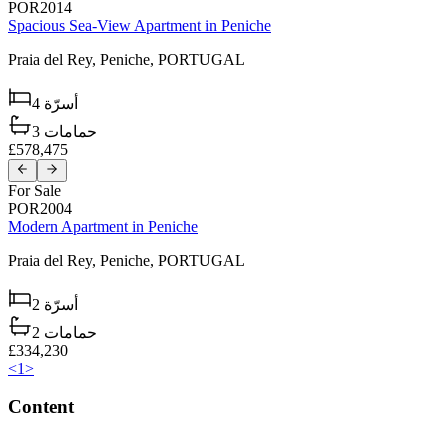
POR2014
Spacious Sea-View Apartment in Peniche
Praia del Rey,
Peniche,
PORTUGAL
4
أسرّة
3
حمامات
£578,475
For Sale
POR2004
Modern Apartment in Peniche
Praia del Rey,
Peniche,
PORTUGAL
2
أسرّة
2
حمامات
£334,230
<
1
>
Content