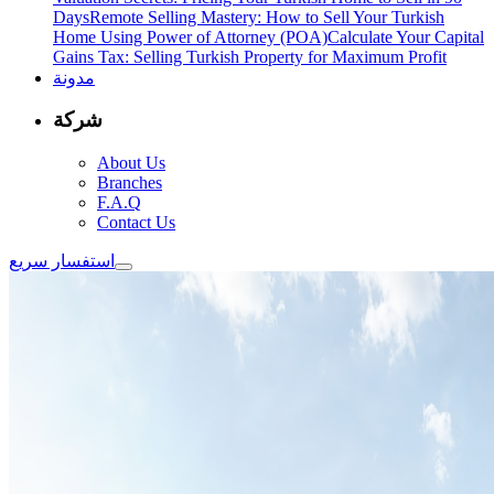
Days
Remote Selling Mastery: How to Sell Your Turkish
Home Using Power of Attorney (POA)
Calculate Your Capital
Gains Tax: Selling Turkish Property for Maximum Profit
مدونة
شركة
About Us
Branches
F.A.Q
Contact Us
استفسار سريع