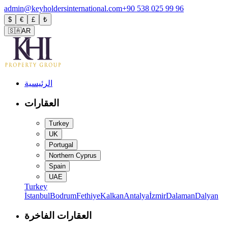
admin@keyholdersinternational.com
+90 538 025 99 96
$
€
£
₺
🇸🇦
AR
الرئيسية
العقارات
Turkey
UK
Portugal
Northern Cyprus
Spain
UAE
Turkey
İstanbul
Bodrum
Fethiye
Kalkan
Antalya
İzmir
Dalaman
Dalyan
العقارات الفاخرة