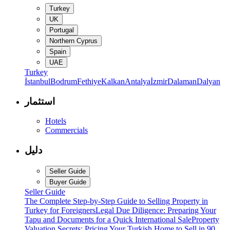
Turkey
UK
Portugal
Northern Cyprus
Spain
UAE
Turkey
İstanbul
Bodrum
Fethiye
Kalkan
Antalya
İzmir
Dalaman
Dalyan
استثمار
Hotels
Commercials
دليل
Seller Guide
Buyer Guide
Seller Guide
The Complete Step-by-Step Guide to Selling Property in
Turkey for Foreigners
Legal Due Diligence: Preparing Your
Tapu and Documents for a Quick International Sale
Property
Valuation Secrets: Pricing Your Turkish Home to Sell in 90