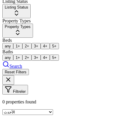
Listing Status
Listing Status
Property Types
Property Types
Beds
any
1+
2+
3+
4+
5+
Baths
any
1+
2+
3+
4+
5+
Search
Reset Filters
Filtreler
0
properties found