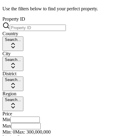
Use the filters below to find your perfect property.
Property ID
Country
Search...
City
Search...
District
Search...
Region
Search...
Price
Min
Max
Min:
0
Max:
300,000,000