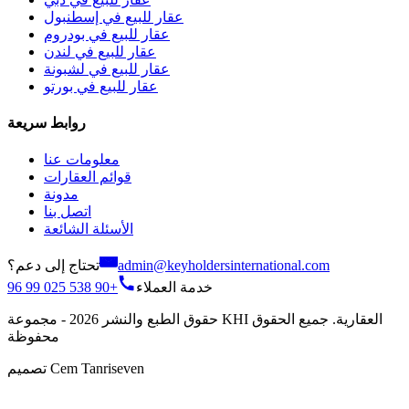
عقار للبيع في إسطنبول
عقار للبيع في بودروم
عقار للبيع في لندن
عقار للبيع في لشبونة
عقار للبيع في بورتو
روابط سريعة
معلومات عنا
قوائم العقارات
مدونة
اتصل بنا
الأسئلة الشائعة
تحتاج إلى دعم؟
admin@keyholdersinternational.com
+90 538 025 99 96
خدمة العملاء
حقوق الطبع والنشر 2026 - مجموعة KHI العقارية. جميع الحقوق
محفوظة
تصميم Cem Tanriseven