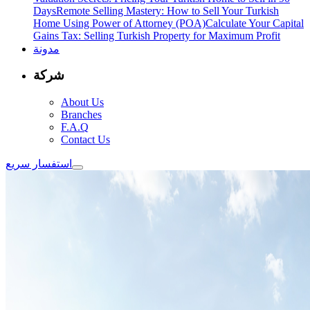
Days
Remote Selling Mastery: How to Sell Your Turkish
Home Using Power of Attorney (POA)
Calculate Your Capital
Gains Tax: Selling Turkish Property for Maximum Profit
مدونة
شركة
About Us
Branches
F.A.Q
Contact Us
استفسار سريع