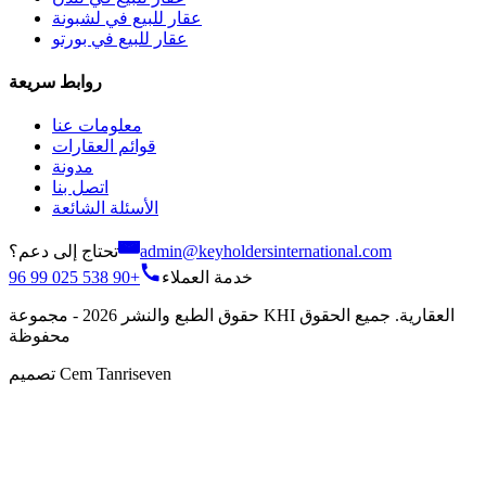
عقار للبيع في لشبونة
عقار للبيع في بورتو
روابط سريعة
معلومات عنا
قوائم العقارات
مدونة
اتصل بنا
الأسئلة الشائعة
تحتاج إلى دعم؟
admin@keyholdersinternational.com
+90 538 025 99 96
خدمة العملاء
حقوق الطبع والنشر 2026 - مجموعة KHI العقارية. جميع الحقوق
محفوظة
تصميم Cem Tanriseven