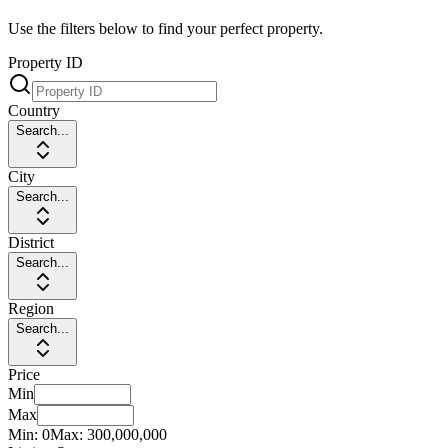
Use the filters below to find your perfect property.
Property ID
Country
Search...
City
Search...
District
Search...
Region
Search...
Price
Min
Max
Min:
0
Max:
300,000,000