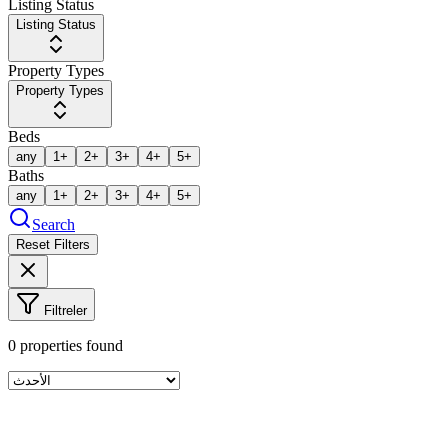
Listing Status
Listing Status
Property Types
Property Types
Beds
any
1+
2+
3+
4+
5+
Baths
any
1+
2+
3+
4+
5+
Search
Reset Filters
Filtreler
0
properties found