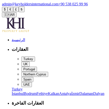
admin@keyholdersinternational.com
+90 538 025 99 96
$
€
£
₺
🇸🇦
AR
الرئيسية
العقارات
Turkey
UK
Portugal
Northern Cyprus
Spain
UAE
Turkey
İstanbul
Bodrum
Fethiye
Kalkan
Antalya
İzmir
Dalaman
Dalyan
العقارات الفاخرة