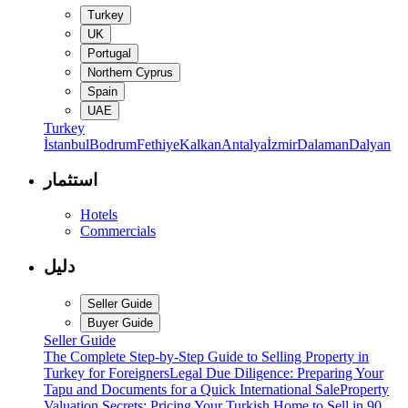
Turkey
UK
Portugal
Northern Cyprus
Spain
UAE
Turkey
İstanbul
Bodrum
Fethiye
Kalkan
Antalya
İzmir
Dalaman
Dalyan
استثمار
Hotels
Commercials
دليل
Seller Guide
Buyer Guide
Seller Guide
The Complete Step-by-Step Guide to Selling Property in
Turkey for Foreigners
Legal Due Diligence: Preparing Your
Tapu and Documents for a Quick International Sale
Property
Valuation Secrets: Pricing Your Turkish Home to Sell in 90