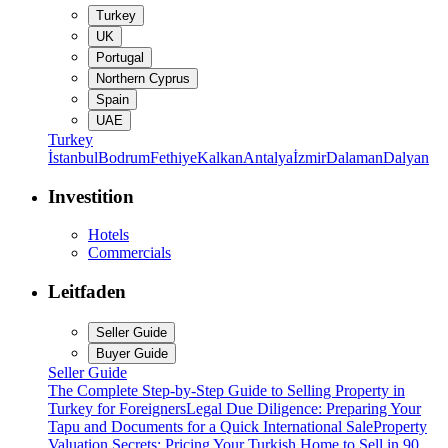
Turkey
UK
Portugal
Northern Cyprus
Spain
UAE
Turkey
İstanbul
Bodrum
Fethiye
Kalkan
Antalya
İzmir
Dalaman
Dalyan
Investition
Hotels
Commercials
Leitfaden
Seller Guide
Buyer Guide
Seller Guide
The Complete Step-by-Step Guide to Selling Property in
Turkey for Foreigners
Legal Due Diligence: Preparing Your
Tapu and Documents for a Quick International Sale
Property
Valuation Secrets: Pricing Your Turkish Home to Sell in 90