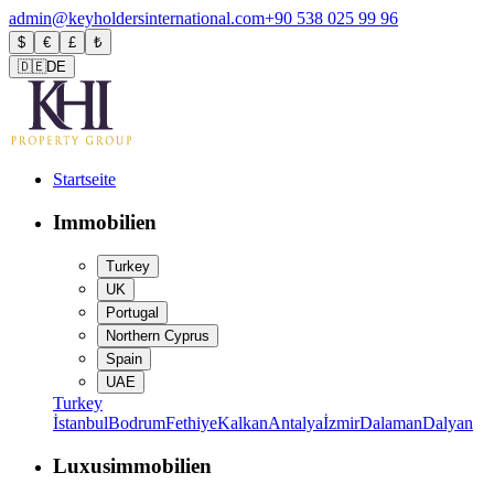
admin@keyholdersinternational.com
+90 538 025 99 96
$
€
£
₺
🇩🇪
DE
Startseite
Immobilien
Turkey
UK
Portugal
Northern Cyprus
Spain
UAE
Turkey
İstanbul
Bodrum
Fethiye
Kalkan
Antalya
İzmir
Dalaman
Dalyan
Luxusimmobilien