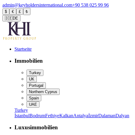
admin@keyholdersinternational.com
+90 538 025 99 96
$
€
£
₺
🇩🇪
DE
Startseite
Immobilien
Turkey
UK
Portugal
Northern Cyprus
Spain
UAE
Turkey
İstanbul
Bodrum
Fethiye
Kalkan
Antalya
İzmir
Dalaman
Dalyan
Luxusimmobilien