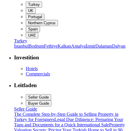
Turkey
UK
Portugal
Northern Cyprus
Spain
UAE
Turkey
İstanbul
Bodrum
Fethiye
Kalkan
Antalya
İzmir
Dalaman
Dalyan
Investition
Hotels
Commercials
Leitfaden
Seller Guide
Buyer Guide
Seller Guide
The Complete Step-by-Step Guide to Selling Property in
Turkey for Foreigners
Legal Due Diligence: Preparing Your
Tapu and Documents for a Quick International Sale
Property
Valuation Secrets: Pricing Your Turkish Home to Sell in 90