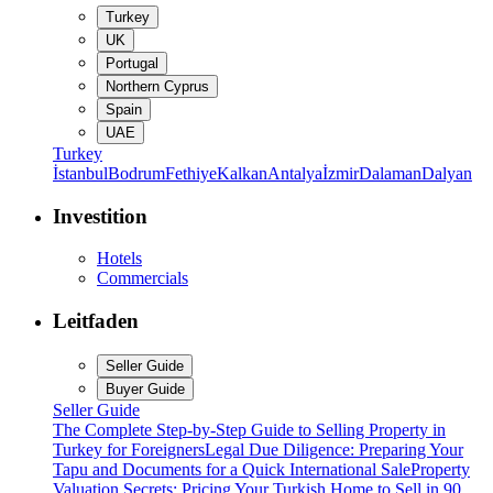
Turkey
UK
Portugal
Northern Cyprus
Spain
UAE
Turkey
İstanbul
Bodrum
Fethiye
Kalkan
Antalya
İzmir
Dalaman
Dalyan
Investition
Hotels
Commercials
Leitfaden
Seller Guide
Buyer Guide
Seller Guide
The Complete Step-by-Step Guide to Selling Property in
Turkey for Foreigners
Legal Due Diligence: Preparing Your
Tapu and Documents for a Quick International Sale
Property
Valuation Secrets: Pricing Your Turkish Home to Sell in 90