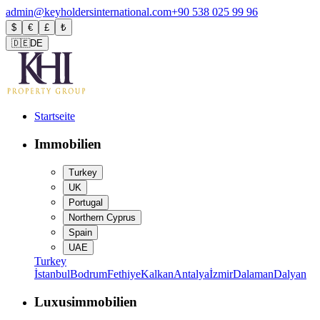
admin@keyholdersinternational.com
+90 538 025 99 96
$
€
£
₺
🇩🇪
DE
Startseite
Immobilien
Turkey
UK
Portugal
Northern Cyprus
Spain
UAE
Turkey
İstanbul
Bodrum
Fethiye
Kalkan
Antalya
İzmir
Dalaman
Dalyan
Luxusimmobilien