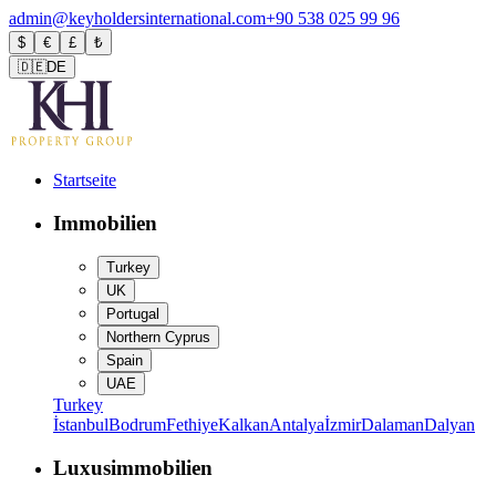
admin@keyholdersinternational.com
+90 538 025 99 96
$
€
£
₺
🇩🇪
DE
Startseite
Immobilien
Turkey
UK
Portugal
Northern Cyprus
Spain
UAE
Turkey
İstanbul
Bodrum
Fethiye
Kalkan
Antalya
İzmir
Dalaman
Dalyan
Luxusimmobilien