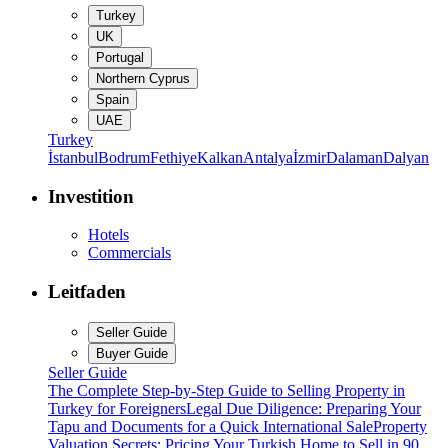
Turkey
UK
Portugal
Northern Cyprus
Spain
UAE
Turkey
İstanbul
Bodrum
Fethiye
Kalkan
Antalya
İzmir
Dalaman
Dalyan
Investition
Hotels
Commercials
Leitfaden
Seller Guide
Buyer Guide
Seller Guide
The Complete Step-by-Step Guide to Selling Property in
Turkey for Foreigners
Legal Due Diligence: Preparing Your
Tapu and Documents for a Quick International Sale
Property
Valuation Secrets: Pricing Your Turkish Home to Sell in 90