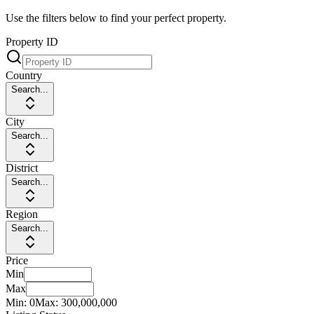
Use the filters below to find your perfect property.
Property ID
Country
Search...
City
Search...
District
Search...
Region
Search...
Price
Min
Max
Min:
0
Max:
300,000,000