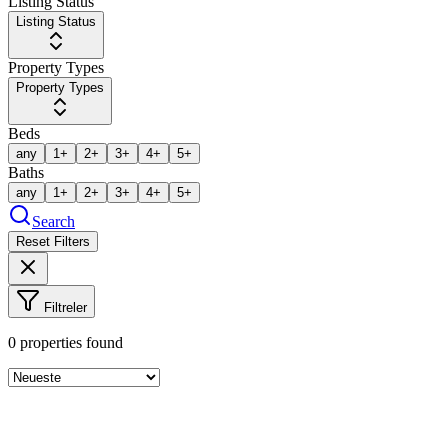
Listing Status
Listing Status
Property Types
Property Types
Beds
any
1+
2+
3+
4+
5+
Baths
any
1+
2+
3+
4+
5+
Search
Reset Filters
Filtreler
0
properties found