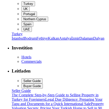
Turkey
UK
Portugal
Northern Cyprus
Spain
UAE
Turkey
İstanbul
Bodrum
Fethiye
Kalkan
Antalya
İzmir
Dalaman
Dalyan
Investition
Hotels
Commercials
Leitfaden
Seller Guide
Buyer Guide
Seller Guide
The Complete Step-by-Step Guide to Selling Property in
Turkey for Foreigners
Legal Due Diligence: Preparing Your
Tapu and Documents for a Quick International Sale
Property
Valuation Secrets: Pricing Your Turkish Home to Sell in 90