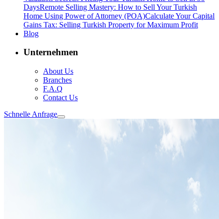
Days
Remote Selling Mastery: How to Sell Your Turkish
Home Using Power of Attorney (POA)
Calculate Your Capital
Gains Tax: Selling Turkish Property for Maximum Profit
Blog
Unternehmen
About Us
Branches
F.A.Q
Contact Us
Schnelle Anfrage