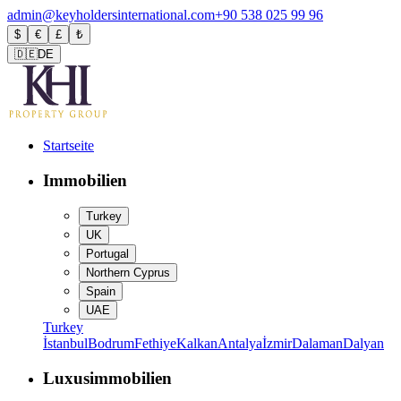
admin@keyholdersinternational.com
+90 538 025 99 96
$
€
£
₺
🇩🇪
DE
Startseite
Immobilien
Turkey
UK
Portugal
Northern Cyprus
Spain
UAE
Turkey
İstanbul
Bodrum
Fethiye
Kalkan
Antalya
İzmir
Dalaman
Dalyan
Luxusimmobilien