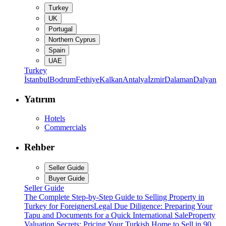
Turkey
UK
Portugal
Northern Cyprus
Spain
UAE
Turkey
İstanbul
Bodrum
Fethiye
Kalkan
Antalya
İzmir
Dalaman
Dalyan
Yatırım
Hotels
Commercials
Rehber
Seller Guide
Buyer Guide
Seller Guide
The Complete Step-by-Step Guide to Selling Property in
Turkey for Foreigners
Legal Due Diligence: Preparing Your
Tapu and Documents for a Quick International Sale
Property
Valuation Secrets: Pricing Your Turkish Home to Sell in 90