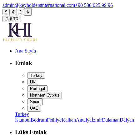
admin@keyholdersinternational.com
+90 538 025 99 96
$
€
£
₺
🇹🇷
TR
Ana Sayfa
Emlak
Turkey
UK
Portugal
Northern Cyprus
Spain
UAE
Turkey
İstanbul
Bodrum
Fethiye
Kalkan
Antalya
İzmir
Dalaman
Dalyan
Lüks Emlak