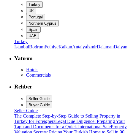
Turkey
UK
Portugal
Northern Cyprus
Spain
UAE
Turkey
İstanbul
Bodrum
Fethiye
Kalkan
Antalya
İzmir
Dalaman
Dalyan
Yatırım
Hotels
Commercials
Rehber
Seller Guide
Buyer Guide
Seller Guide
The Complete Step-by-Step Guide to Selling Property in
Turkey for Foreigners
Legal Due Diligence: Preparing Your
Tapu and Documents for a Quick International Sale
Property
Valuation Secrets: Pricing Your Turkish Home to Sell in 90