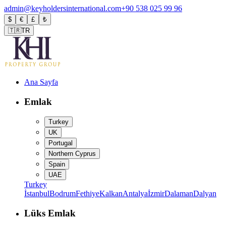
admin@keyholdersinternational.com
+90 538 025 99 96
$
€
£
₺
🇹🇷
TR
Ana Sayfa
Emlak
Turkey
UK
Portugal
Northern Cyprus
Spain
UAE
Turkey
İstanbul
Bodrum
Fethiye
Kalkan
Antalya
İzmir
Dalaman
Dalyan
Lüks Emlak