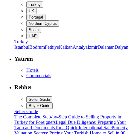
Turkey
UK
Portugal
Northern Cyprus
Spain
UAE
Turkey
İstanbul
Bodrum
Fethiye
Kalkan
Antalya
İzmir
Dalaman
Dalyan
Yatırım
Hotels
Commercials
Rehber
Seller Guide
Buyer Guide
Seller Guide
The Complete Step-by-Step Guide to Selling Property in
Turkey for Foreigners
Legal Due Diligence: Preparing Your
Tapu and Documents for a Quick International Sale
Property
Valuation Secrets: Pricing Your Turkish Home to Sell in 90