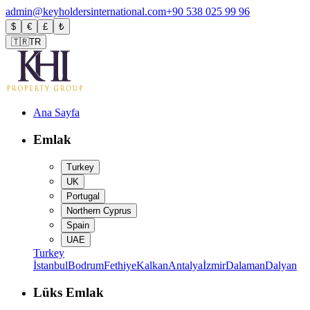
admin@keyholdersinternational.com
+90 538 025 99 96
$
€
£
₺
🇹🇷
TR
Ana Sayfa
Emlak
Turkey
UK
Portugal
Northern Cyprus
Spain
UAE
Turkey
İstanbul
Bodrum
Fethiye
Kalkan
Antalya
İzmir
Dalaman
Dalyan
Lüks Emlak