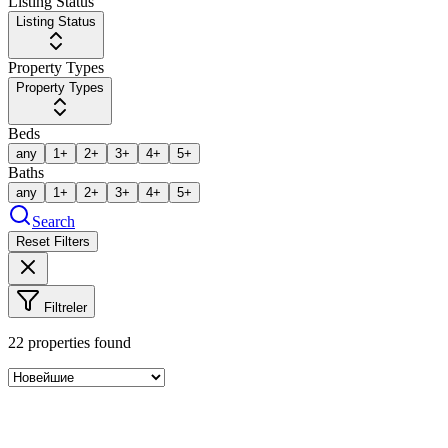
Listing Status
Listing Status
Property Types
Property Types
Beds
any
1+
2+
3+
4+
5+
Baths
any
1+
2+
3+
4+
5+
Search
Reset Filters
Filtreler
22
properties found