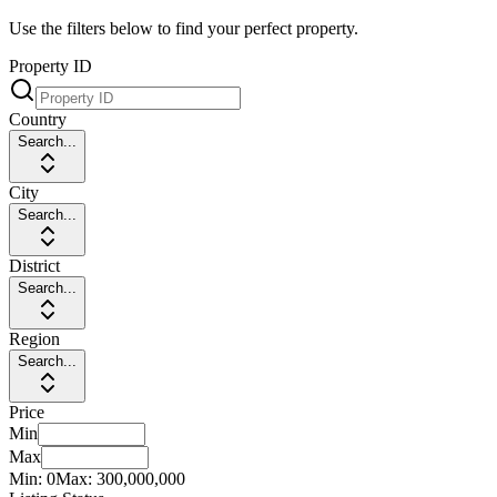
Use the filters below to find your perfect property.
Property ID
Country
Search...
City
Search...
District
Search...
Region
Search...
Price
Min
Max
Min:
0
Max:
300,000,000