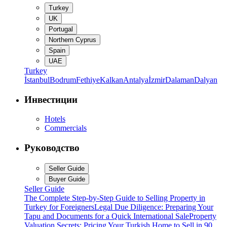
Turkey
UK
Portugal
Northern Cyprus
Spain
UAE
Turkey
İstanbul
Bodrum
Fethiye
Kalkan
Antalya
İzmir
Dalaman
Dalyan
Инвестиции
Hotels
Commercials
Руководство
Seller Guide
Buyer Guide
Seller Guide
The Complete Step-by-Step Guide to Selling Property in
Turkey for Foreigners
Legal Due Diligence: Preparing Your
Tapu and Documents for a Quick International Sale
Property
Valuation Secrets: Pricing Your Turkish Home to Sell in 90