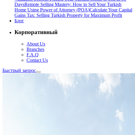
Days
Remote Selling Mastery: How to Sell Your Turkish
Home Using Power of Attorney (POA)
Calculate Your Capital
Gains Tax: Selling Turkish Property for Maximum Profit
Блог
Корпоративный
About Us
Branches
F.A.Q
Contact Us
Быстрый запрос