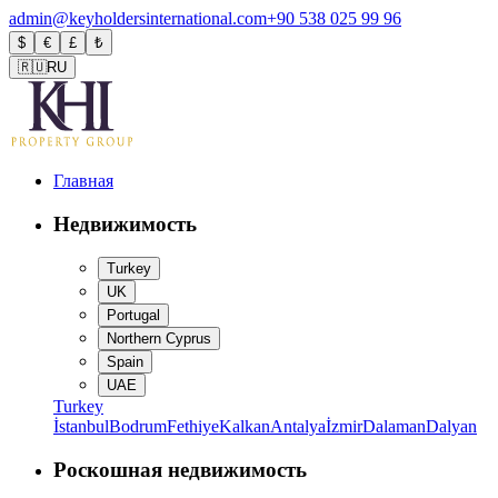
admin@keyholdersinternational.com
+90 538 025 99 96
$
€
£
₺
🇷🇺
RU
Главная
Недвижимость
Turkey
UK
Portugal
Northern Cyprus
Spain
UAE
Turkey
İstanbul
Bodrum
Fethiye
Kalkan
Antalya
İzmir
Dalaman
Dalyan
Роскошная недвижимость