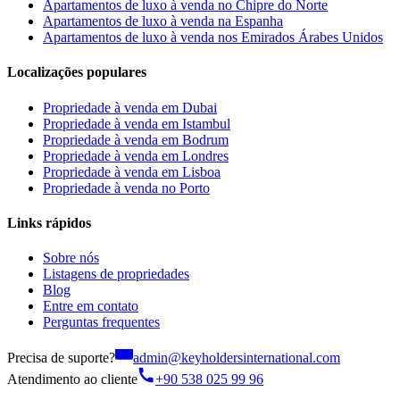
Apartamentos de luxo à venda no Chipre do Norte
Apartamentos de luxo à venda na Espanha
Apartamentos de luxo à venda nos Emirados Árabes Unidos
Localizações populares
Propriedade à venda em Dubai
Propriedade à venda em Istambul
Propriedade à venda em Bodrum
Propriedade à venda em Londres
Propriedade à venda em Lisboa
Propriedade à venda no Porto
Links rápidos
Sobre nós
Listagens de propriedades
Blog
Entre em contato
Perguntas frequentes
Precisa de suporte?
admin@keyholdersinternational.com
Atendimento ao cliente
+90 538 025 99 96