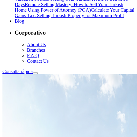
Days
Remote Selling Mastery: How to Sell Your Turkish
Home Using Power of Attorney (POA)
Calculate Your Capital
Gains Tax: Selling Turkish Property for Maximum Profit
Blog
Corporativo
About Us
Branches
F.A.Q
Contact Us
Consulta rápida