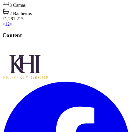
3
Camas
2
Banheiros
£1,281,215
<
1
2
>
Content