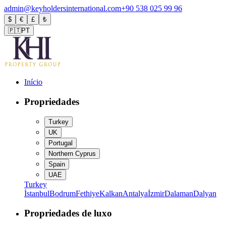
admin@keyholdersinternational.com
+90 538 025 99 96
$
€
£
₺
🇵🇹
PT
Início
Propriedades
Turkey
UK
Portugal
Northern Cyprus
Spain
UAE
Turkey
İstanbul
Bodrum
Fethiye
Kalkan
Antalya
İzmir
Dalaman
Dalyan
Propriedades de luxo