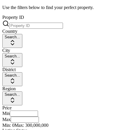
Use the filters below to find your perfect property.
Property ID
Country
Search...
City
Search...
District
Search...
Region
Search...
Price
Min
Max
Min:
0
Max:
300,000,000