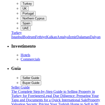
Turkey
UK
Portugal
Northern Cyprus
Spain
UAE
Turkey
İstanbul
Bodrum
Fethiye
Kalkan
Antalya
İzmir
Dalaman
Dalyan
Investimento
Hotels
Commercials
Guia
Seller Guide
Buyer Guide
Seller Guide
The Complete Step-by-Step Guide to Selling Property in
Turkey for Foreigners
Legal Due Diligence: Preparing Your
Tapu and Documents for a Quick International Sale
Property
Valuation Secrets: Pricing Your Turkish Home to Sell in 90