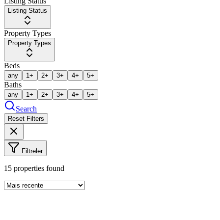
Listing Status
Listing Status
Property Types
Property Types
Beds
any
1+
2+
3+
4+
5+
Baths
any
1+
2+
3+
4+
5+
Search
Reset Filters
Filtreler
15
properties found