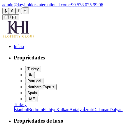
admin@keyholdersinternational.com
+90 538 025 99 96
$
€
£
₺
🇵🇹
PT
Início
Propriedades
Turkey
UK
Portugal
Northern Cyprus
Spain
UAE
Turkey
İstanbul
Bodrum
Fethiye
Kalkan
Antalya
İzmir
Dalaman
Dalyan
Propriedades de luxo