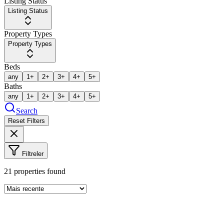
Listing Status
Listing Status
Property Types
Property Types
Beds
any
1+
2+
3+
4+
5+
Baths
any
1+
2+
3+
4+
5+
Search
Reset Filters
Filtreler
21
properties found