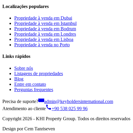
Localizações populares
Propriedade à venda em Dubai
Propriedade à venda em Istambul
Propriedade à venda em Bodrum
Propriedade à venda em Londres
Propriedade à venda em Lisboa
Propriedade à venda no Porto
Links rápidos
Sobre nós
Listagens de propriedades
Blog
Entre em contato
Perguntas frequentes
Precisa de suporte?
admin@keyholdersinternational.com
Atendimento ao cliente
+90 538 025 99 96
Copyright 2026 - KHI Property Group. Todos os direitos reservados
Design por Cem Tanriseven