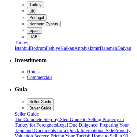
Turkey
UK
Portugal
Northern Cyprus
Spain
UAE
Turkey
İstanbul
Bodrum
Fethiye
Kalkan
Antalya
İzmir
Dalaman
Dalyan
Investimento
Hotels
Commercials
Guia
Seller Guide
Buyer Guide
Seller Guide
The Complete Step-by-Step Guide to Selling Property in
Turkey for Foreigners
Legal Due Diligence: Preparing Your
Tapu and Documents for a Quick International Sale
Property
Valuation Secrets: Pricing Your Turkish Home to Sell in 90