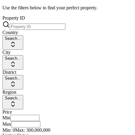
Use the filters below to find your perfect property.
Property ID
Country
Search...
City
Search...
District
Search...
Region
Search...
Price
Min
Max
Min:
0
Max:
300,000,000