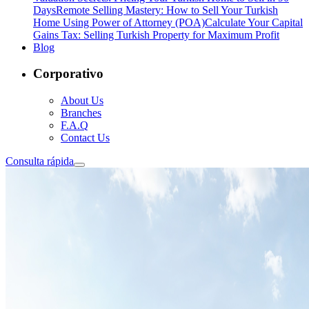
Days
Remote Selling Mastery: How to Sell Your Turkish
Home Using Power of Attorney (POA)
Calculate Your Capital
Gains Tax: Selling Turkish Property for Maximum Profit
Blog
Corporativo
About Us
Branches
F.A.Q
Contact Us
Consulta rápida