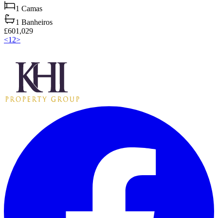
1
Camas
1
Banheiros
£601,029
<
1
2
>