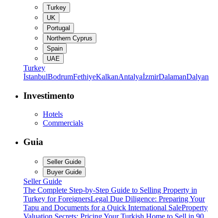
Turkey
UK
Portugal
Northern Cyprus
Spain
UAE
Turkey
İstanbul
Bodrum
Fethiye
Kalkan
Antalya
İzmir
Dalaman
Dalyan
Investimento
Hotels
Commercials
Guia
Seller Guide
Buyer Guide
Seller Guide
The Complete Step-by-Step Guide to Selling Property in
Turkey for Foreigners
Legal Due Diligence: Preparing Your
Tapu and Documents for a Quick International Sale
Property
Valuation Secrets: Pricing Your Turkish Home to Sell in 90