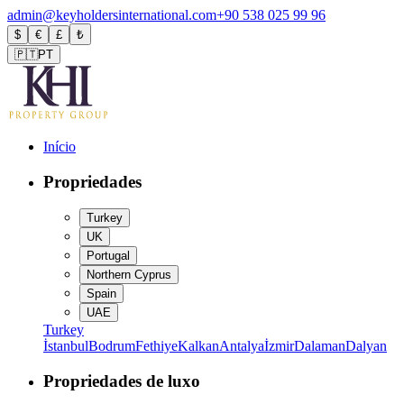
admin@keyholdersinternational.com
+90 538 025 99 96
$
€
£
₺
🇵🇹
PT
Início
Propriedades
Turkey
UK
Portugal
Northern Cyprus
Spain
UAE
Turkey
İstanbul
Bodrum
Fethiye
Kalkan
Antalya
İzmir
Dalaman
Dalyan
Propriedades de luxo