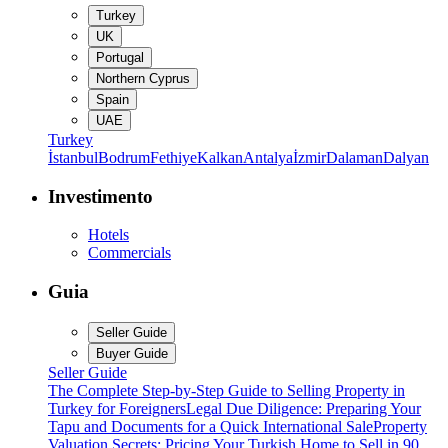
Turkey
UK
Portugal
Northern Cyprus
Spain
UAE
Turkey
İstanbul
Bodrum
Fethiye
Kalkan
Antalya
İzmir
Dalaman
Dalyan
Investimento
Hotels
Commercials
Guia
Seller Guide
Buyer Guide
Seller Guide
The Complete Step-by-Step Guide to Selling Property in
Turkey for Foreigners
Legal Due Diligence: Preparing Your
Tapu and Documents for a Quick International Sale
Property
Valuation Secrets: Pricing Your Turkish Home to Sell in 90