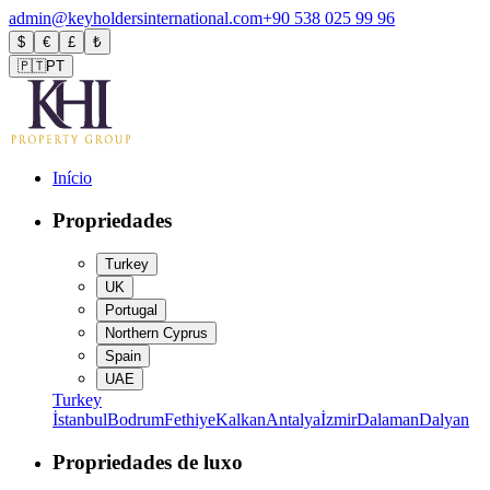
admin@keyholdersinternational.com
+90 538 025 99 96
$
€
£
₺
🇵🇹
PT
Início
Propriedades
Turkey
UK
Portugal
Northern Cyprus
Spain
UAE
Turkey
İstanbul
Bodrum
Fethiye
Kalkan
Antalya
İzmir
Dalaman
Dalyan
Propriedades de luxo