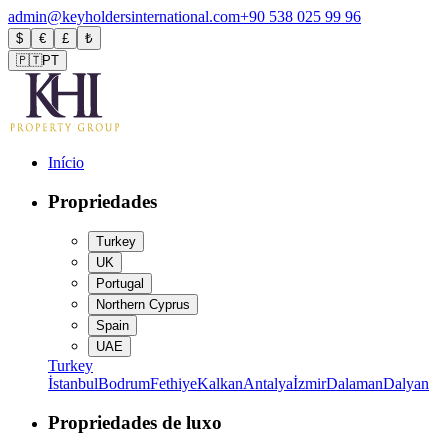
admin@keyholdersinternational.com
+90 538 025 99 96
$
€
£
₺
🇵🇹
PT
Início
Propriedades
Turkey
UK
Portugal
Northern Cyprus
Spain
UAE
Turkey
İstanbul
Bodrum
Fethiye
Kalkan
Antalya
İzmir
Dalaman
Dalyan
Propriedades de luxo