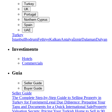
Turkey
UK
Portugal
Northern Cyprus
Spain
UAE
Turkey
İstanbul
Bodrum
Fethiye
Kalkan
Antalya
İzmir
Dalaman
Dalyan
Investimento
Hotels
Commercials
Guia
Seller Guide
Buyer Guide
Seller Guide
The Complete Step-by-Step Guide to Selling Property in
Turkey for Foreigners
Legal Due Diligence: Preparing Your
Tapu and Documents for a Quick International Sale
Property
Valuation Secrets: Pricing Your Turkish Home to Sell in 90