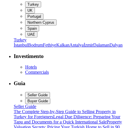
Turkey
UK
Portugal
Northern Cyprus
Spain
UAE
Turkey
İstanbul
Bodrum
Fethiye
Kalkan
Antalya
İzmir
Dalaman
Dalyan
Investimento
Hotels
Commercials
Guia
Seller Guide
Buyer Guide
Seller Guide
The Complete Step-by-Step Guide to Selling Property in
Turkey for Foreigners
Legal Due Diligence: Preparing Your
Tapu and Documents for a Quick International Sale
Property
Valuation Secrets: Pricing Your Turkish Home to Sell in 90