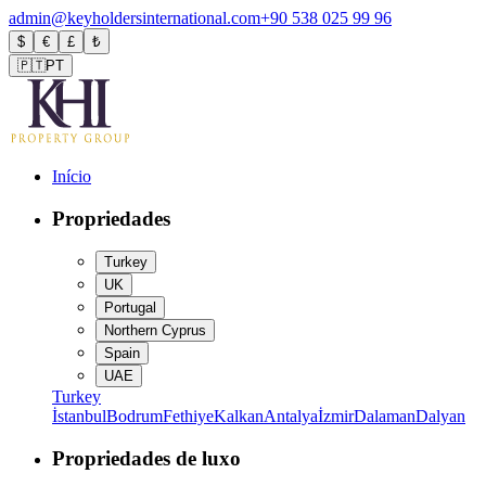
admin@keyholdersinternational.com
+90 538 025 99 96
$
€
£
₺
🇵🇹
PT
Início
Propriedades
Turkey
UK
Portugal
Northern Cyprus
Spain
UAE
Turkey
İstanbul
Bodrum
Fethiye
Kalkan
Antalya
İzmir
Dalaman
Dalyan
Propriedades de luxo