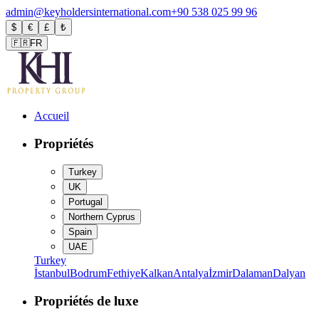
admin@keyholdersinternational.com
+90 538 025 99 96
$
€
£
₺
🇫🇷
FR
Accueil
Propriétés
Turkey
UK
Portugal
Northern Cyprus
Spain
UAE
Turkey
İstanbul
Bodrum
Fethiye
Kalkan
Antalya
İzmir
Dalaman
Dalyan
Propriétés de luxe