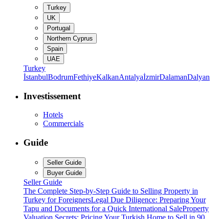
Turkey
UK
Portugal
Northern Cyprus
Spain
UAE
Turkey
İstanbul
Bodrum
Fethiye
Kalkan
Antalya
İzmir
Dalaman
Dalyan
Investissement
Hotels
Commercials
Guide
Seller Guide
Buyer Guide
Seller Guide
The Complete Step-by-Step Guide to Selling Property in
Turkey for Foreigners
Legal Due Diligence: Preparing Your
Tapu and Documents for a Quick International Sale
Property
Valuation Secrets: Pricing Your Turkish Home to Sell in 90