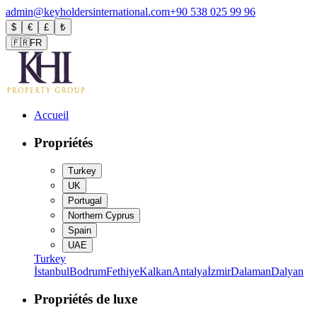
admin@keyholdersinternational.com
+90 538 025 99 96
$
€
£
₺
🇫🇷
FR
Accueil
Propriétés
Turkey
UK
Portugal
Northern Cyprus
Spain
UAE
Turkey
İstanbul
Bodrum
Fethiye
Kalkan
Antalya
İzmir
Dalaman
Dalyan
Propriétés de luxe