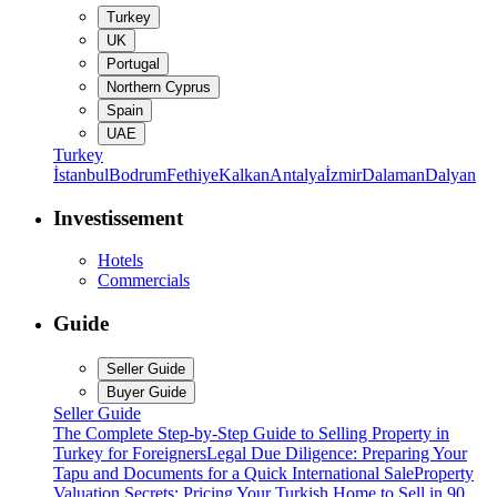
Turkey
UK
Portugal
Northern Cyprus
Spain
UAE
Turkey
İstanbul
Bodrum
Fethiye
Kalkan
Antalya
İzmir
Dalaman
Dalyan
Investissement
Hotels
Commercials
Guide
Seller Guide
Buyer Guide
Seller Guide
The Complete Step-by-Step Guide to Selling Property in
Turkey for Foreigners
Legal Due Diligence: Preparing Your
Tapu and Documents for a Quick International Sale
Property
Valuation Secrets: Pricing Your Turkish Home to Sell in 90