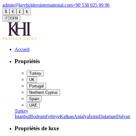
admin@keyholdersinternational.com
+90 538 025 99 96
$
€
£
₺
🇫🇷
FR
Accueil
Propriétés
Turkey
UK
Portugal
Northern Cyprus
Spain
UAE
Turkey
İstanbul
Bodrum
Fethiye
Kalkan
Antalya
İzmir
Dalaman
Dalyan
Propriétés de luxe