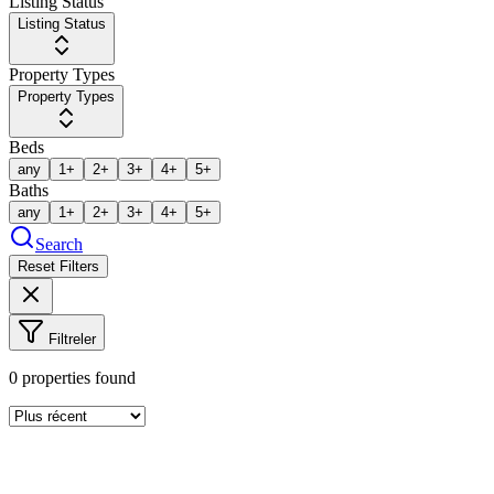
Listing Status
Listing Status
Property Types
Property Types
Beds
any
1+
2+
3+
4+
5+
Baths
any
1+
2+
3+
4+
5+
Search
Reset Filters
Filtreler
0
properties found