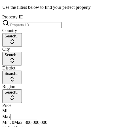
Use the filters below to find your perfect property.
Property ID
Country
Search...
City
Search...
District
Search...
Region
Search...
Price
Min
Max
Min:
0
Max:
300,000,000