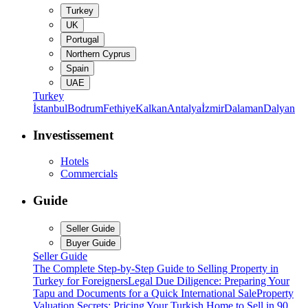
Turkey
UK
Portugal
Northern Cyprus
Spain
UAE
Turkey
İstanbul
Bodrum
Fethiye
Kalkan
Antalya
İzmir
Dalaman
Dalyan
Investissement
Hotels
Commercials
Guide
Seller Guide
Buyer Guide
Seller Guide
The Complete Step-by-Step Guide to Selling Property in
Turkey for Foreigners
Legal Due Diligence: Preparing Your
Tapu and Documents for a Quick International Sale
Property
Valuation Secrets: Pricing Your Turkish Home to Sell in 90