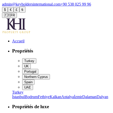
admin@keyholdersinternational.com
+90 538 025 99 96
$
€
£
₺
🇫🇷
FR
Accueil
Propriétés
Turkey
UK
Portugal
Northern Cyprus
Spain
UAE
Turkey
İstanbul
Bodrum
Fethiye
Kalkan
Antalya
İzmir
Dalaman
Dalyan
Propriétés de luxe