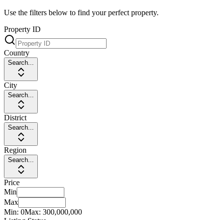
Use the filters below to find your perfect property.
Property ID
Country
Search...
City
Search...
District
Search...
Region
Search...
Price
Min
Max
Min:
0
Max:
300,000,000