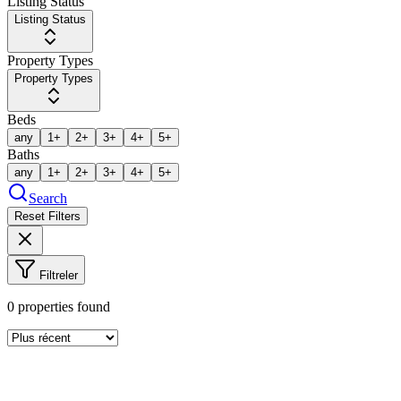
Listing Status
Listing Status
Property Types
Property Types
Beds
any
1+
2+
3+
4+
5+
Baths
any
1+
2+
3+
4+
5+
Search
Reset Filters
Filtreler
0
properties found