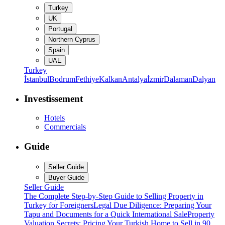
Turkey
UK
Portugal
Northern Cyprus
Spain
UAE
Turkey
İstanbul
Bodrum
Fethiye
Kalkan
Antalya
İzmir
Dalaman
Dalyan
Investissement
Hotels
Commercials
Guide
Seller Guide
Buyer Guide
Seller Guide
The Complete Step-by-Step Guide to Selling Property in
Turkey for Foreigners
Legal Due Diligence: Preparing Your
Tapu and Documents for a Quick International Sale
Property
Valuation Secrets: Pricing Your Turkish Home to Sell in 90