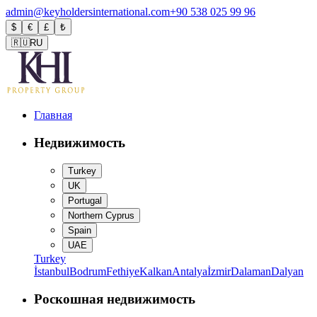
admin@keyholdersinternational.com
+90 538 025 99 96
$
€
£
₺
🇷🇺
RU
Главная
Недвижимость
Turkey
UK
Portugal
Northern Cyprus
Spain
UAE
Turkey
İstanbul
Bodrum
Fethiye
Kalkan
Antalya
İzmir
Dalaman
Dalyan
Роскошная недвижимость