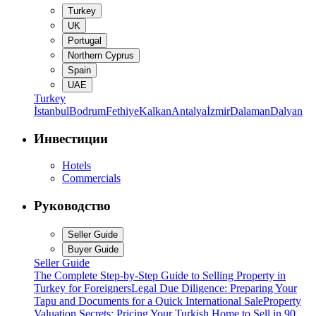
Turkey
UK
Portugal
Northern Cyprus
Spain
UAE
Turkey
İstanbul
Bodrum
Fethiye
Kalkan
Antalya
İzmir
Dalaman
Dalyan
Инвестиции
Hotels
Commercials
Руководство
Seller Guide
Buyer Guide
Seller Guide
The Complete Step-by-Step Guide to Selling Property in
Turkey for Foreigners
Legal Due Diligence: Preparing Your
Tapu and Documents for a Quick International Sale
Property
Valuation Secrets: Pricing Your Turkish Home to Sell in 90