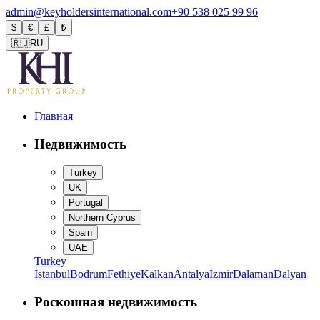
admin@keyholdersinternational.com
+90 538 025 99 96
$
€
£
₺
🇷🇺
RU
Главная
Недвижимость
Turkey
UK
Portugal
Northern Cyprus
Spain
UAE
Turkey
İstanbul
Bodrum
Fethiye
Kalkan
Antalya
İzmir
Dalaman
Dalyan
Роскошная недвижимость