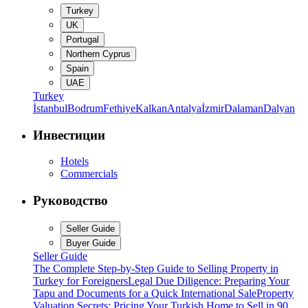
Turkey
UK
Portugal
Northern Cyprus
Spain
UAE
Turkey
İstanbul
Bodrum
Fethiye
Kalkan
Antalya
İzmir
Dalaman
Dalyan
Инвестиции
Hotels
Commercials
Руководство
Seller Guide
Buyer Guide
Seller Guide
The Complete Step-by-Step Guide to Selling Property in
Turkey for Foreigners
Legal Due Diligence: Preparing Your
Tapu and Documents for a Quick International Sale
Property
Valuation Secrets: Pricing Your Turkish Home to Sell in 90