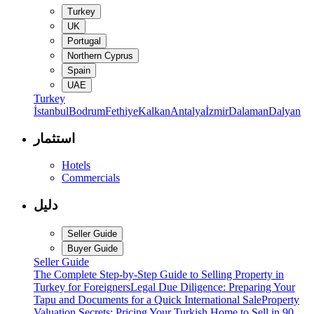
Turkey
UK
Portugal
Northern Cyprus
Spain
UAE
Turkey
İstanbul
Bodrum
Fethiye
Kalkan
Antalya
İzmir
Dalaman
Dalyan
استثمار
Hotels
Commercials
دليل
Seller Guide
Buyer Guide
Seller Guide
The Complete Step-by-Step Guide to Selling Property in
Turkey for Foreigners
Legal Due Diligence: Preparing Your
Tapu and Documents for a Quick International Sale
Property
Valuation Secrets: Pricing Your Turkish Home to Sell in 90