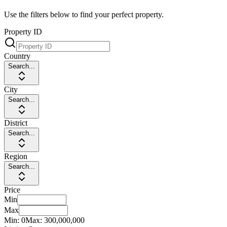
Use the filters below to find your perfect property.
Property ID
Country
Search...
City
Search...
District
Search...
Region
Search...
Price
Min
Max
Min:
0
Max:
300,000,000