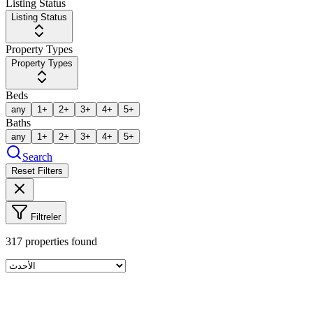
Listing Status
Listing Status
Property Types
Property Types
Beds
any
1+
2+
3+
4+
5+
Baths
any
1+
2+
3+
4+
5+
Search
Reset Filters
Filtreler
317
properties found