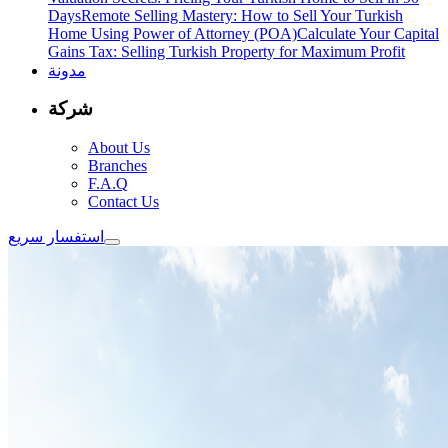
Days
Remote Selling Mastery: How to Sell Your Turkish
Home Using Power of Attorney (POA)
Calculate Your Capital
Gains Tax: Selling Turkish Property for Maximum Profit
مدونة
شركة
About Us
Branches
F.A.Q
Contact Us
استفسار سريع