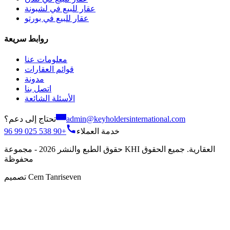
عقار للبيع في لشبونة
عقار للبيع في بورتو
روابط سريعة
معلومات عنا
قوائم العقارات
مدونة
اتصل بنا
الأسئلة الشائعة
تحتاج إلى دعم؟
admin@keyholdersinternational.com
+90 538 025 99 96
خدمة العملاء
حقوق الطبع والنشر 2026 - مجموعة KHI العقارية. جميع الحقوق
محفوظة
تصميم Cem Tanriseven