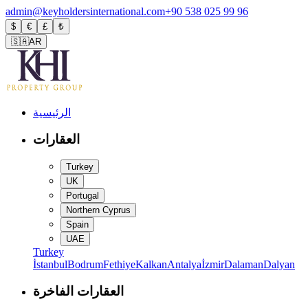
admin@keyholdersinternational.com
+90 538 025 99 96
$
€
£
₺
🇸🇦
AR
الرئيسية
العقارات
Turkey
UK
Portugal
Northern Cyprus
Spain
UAE
Turkey
İstanbul
Bodrum
Fethiye
Kalkan
Antalya
İzmir
Dalaman
Dalyan
العقارات الفاخرة