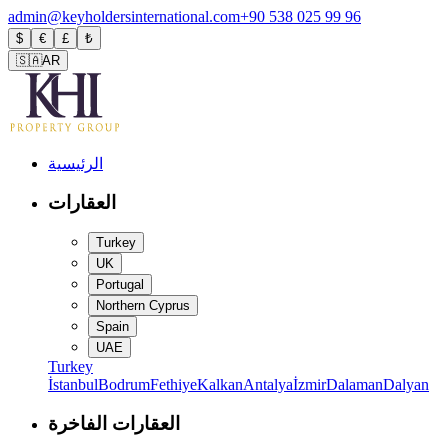
admin@keyholdersinternational.com
+90 538 025 99 96
$
€
£
₺
🇸🇦
AR
الرئيسية
العقارات
Turkey
UK
Portugal
Northern Cyprus
Spain
UAE
Turkey
İstanbul
Bodrum
Fethiye
Kalkan
Antalya
İzmir
Dalaman
Dalyan
العقارات الفاخرة