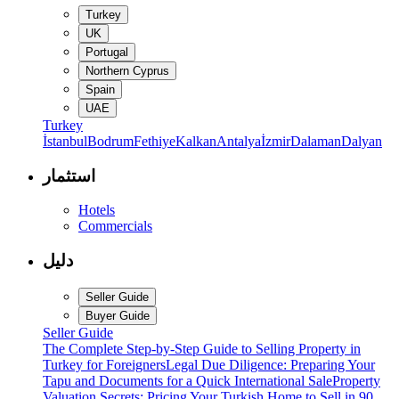
Turkey
UK
Portugal
Northern Cyprus
Spain
UAE
Turkey
İstanbul
Bodrum
Fethiye
Kalkan
Antalya
İzmir
Dalaman
Dalyan
استثمار
Hotels
Commercials
دليل
Seller Guide
Buyer Guide
Seller Guide
The Complete Step-by-Step Guide to Selling Property in
Turkey for Foreigners
Legal Due Diligence: Preparing Your
Tapu and Documents for a Quick International Sale
Property
Valuation Secrets: Pricing Your Turkish Home to Sell in 90