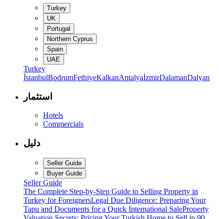
Turkey
UK
Portugal
Northern Cyprus
Spain
UAE
Turkey
İstanbul
Bodrum
Fethiye
Kalkan
Antalya
İzmir
Dalaman
Dalyan
استثمار
Hotels
Commercials
دليل
Seller Guide
Buyer Guide
Seller Guide
The Complete Step-by-Step Guide to Selling Property in
Turkey for Foreigners
Legal Due Diligence: Preparing Your
Tapu and Documents for a Quick International Sale
Property
Valuation Secrets: Pricing Your Turkish Home to Sell in 90