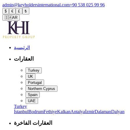
admin@keyholdersinternational.com
+90 538 025 99 96
$
€
£
₺
🇸🇦
AR
الرئيسية
العقارات
Turkey
UK
Portugal
Northern Cyprus
Spain
UAE
Turkey
İstanbul
Bodrum
Fethiye
Kalkan
Antalya
İzmir
Dalaman
Dalyan
العقارات الفاخرة