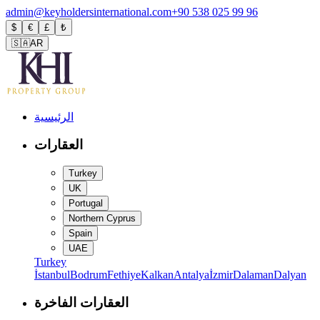
admin@keyholdersinternational.com
+90 538 025 99 96
$
€
£
₺
🇸🇦
AR
الرئيسية
العقارات
Turkey
UK
Portugal
Northern Cyprus
Spain
UAE
Turkey
İstanbul
Bodrum
Fethiye
Kalkan
Antalya
İzmir
Dalaman
Dalyan
العقارات الفاخرة