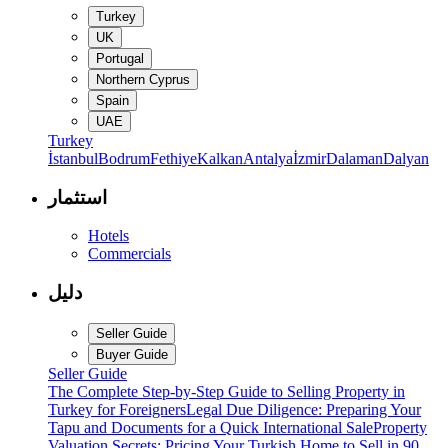
Turkey
UK
Portugal
Northern Cyprus
Spain
UAE
Turkey
İstanbul
Bodrum
Fethiye
Kalkan
Antalya
İzmir
Dalaman
Dalyan
استثمار
Hotels
Commercials
دليل
Seller Guide
Buyer Guide
Seller Guide
The Complete Step-by-Step Guide to Selling Property in
Turkey for Foreigners
Legal Due Diligence: Preparing Your
Tapu and Documents for a Quick International Sale
Property
Valuation Secrets: Pricing Your Turkish Home to Sell in 90