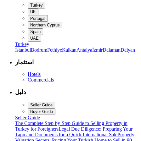
Turkey
UK
Portugal
Northern Cyprus
Spain
UAE
Turkey
İstanbul
Bodrum
Fethiye
Kalkan
Antalya
İzmir
Dalaman
Dalyan
استثمار
Hotels
Commercials
دليل
Seller Guide
Buyer Guide
Seller Guide
The Complete Step-by-Step Guide to Selling Property in
Turkey for Foreigners
Legal Due Diligence: Preparing Your
Tapu and Documents for a Quick International Sale
Property
Valuation Secrets: Pricing Your Turkish Home to Sell in 90