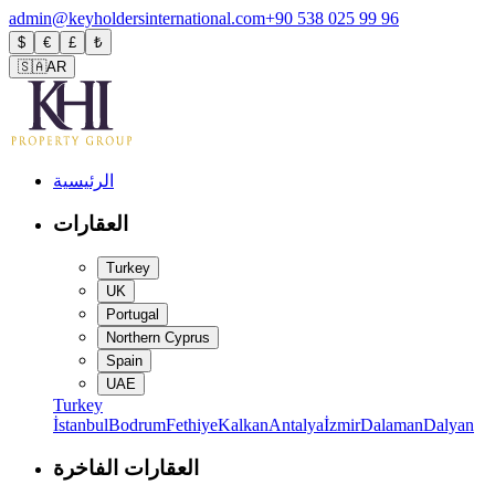
admin@keyholdersinternational.com
+90 538 025 99 96
$
€
£
₺
🇸🇦
AR
الرئيسية
العقارات
Turkey
UK
Portugal
Northern Cyprus
Spain
UAE
Turkey
İstanbul
Bodrum
Fethiye
Kalkan
Antalya
İzmir
Dalaman
Dalyan
العقارات الفاخرة