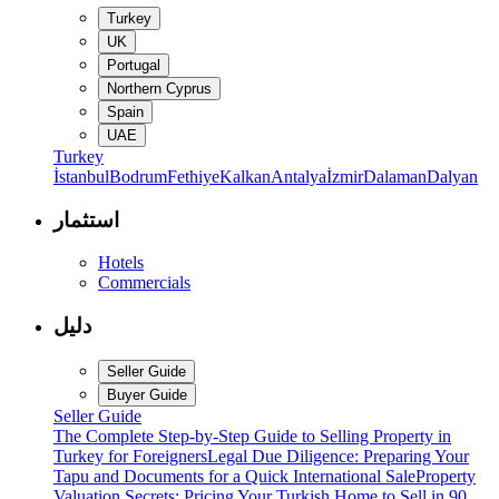
Turkey
UK
Portugal
Northern Cyprus
Spain
UAE
Turkey
İstanbul
Bodrum
Fethiye
Kalkan
Antalya
İzmir
Dalaman
Dalyan
استثمار
Hotels
Commercials
دليل
Seller Guide
Buyer Guide
Seller Guide
The Complete Step-by-Step Guide to Selling Property in
Turkey for Foreigners
Legal Due Diligence: Preparing Your
Tapu and Documents for a Quick International Sale
Property
Valuation Secrets: Pricing Your Turkish Home to Sell in 90