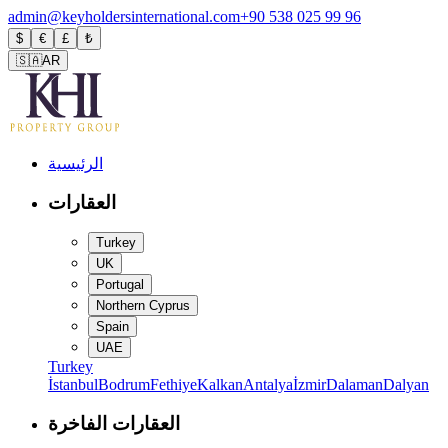
admin@keyholdersinternational.com
+90 538 025 99 96
$
€
£
₺
🇸🇦
AR
الرئيسية
العقارات
Turkey
UK
Portugal
Northern Cyprus
Spain
UAE
Turkey
İstanbul
Bodrum
Fethiye
Kalkan
Antalya
İzmir
Dalaman
Dalyan
العقارات الفاخرة