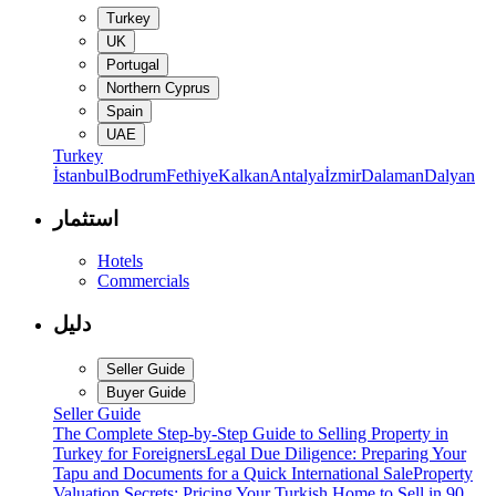
Turkey
UK
Portugal
Northern Cyprus
Spain
UAE
Turkey
İstanbul
Bodrum
Fethiye
Kalkan
Antalya
İzmir
Dalaman
Dalyan
استثمار
Hotels
Commercials
دليل
Seller Guide
Buyer Guide
Seller Guide
The Complete Step-by-Step Guide to Selling Property in
Turkey for Foreigners
Legal Due Diligence: Preparing Your
Tapu and Documents for a Quick International Sale
Property
Valuation Secrets: Pricing Your Turkish Home to Sell in 90