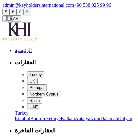
admin@keyholdersinternational.com
+90 538 025 99 96
$
€
£
₺
🇸🇦
AR
الرئيسية
العقارات
Turkey
UK
Portugal
Northern Cyprus
Spain
UAE
Turkey
İstanbul
Bodrum
Fethiye
Kalkan
Antalya
İzmir
Dalaman
Dalyan
العقارات الفاخرة