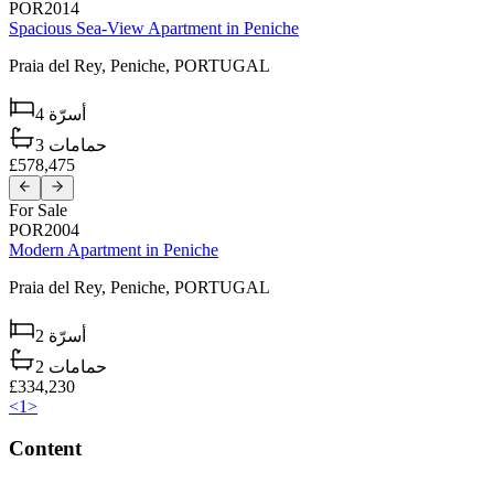
POR2014
Spacious Sea-View Apartment in Peniche
Praia del Rey,
Peniche,
PORTUGAL
4
أسرّة
3
حمامات
£578,475
For Sale
POR2004
Modern Apartment in Peniche
Praia del Rey,
Peniche,
PORTUGAL
2
أسرّة
2
حمامات
£334,230
<
1
>
Content