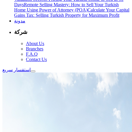
Days
Remote Selling Mastery: How to Sell Your Turkish
Home Using Power of Attorney (POA)
Calculate Your Capital
Gains Tax: Selling Turkish Property for Maximum Profit
مدونة
شركة
About Us
Branches
F.A.Q
Contact Us
استفسار سريع