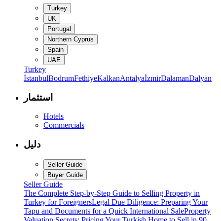
Turkey
UK
Portugal
Northern Cyprus
Spain
UAE
Turkey
İstanbul
Bodrum
Fethiye
Kalkan
Antalya
İzmir
Dalaman
Dalyan
استثمار
Hotels
Commercials
دليل
Seller Guide
Buyer Guide
Seller Guide
The Complete Step-by-Step Guide to Selling Property in
Turkey for Foreigners
Legal Due Diligence: Preparing Your
Tapu and Documents for a Quick International Sale
Property
Valuation Secrets: Pricing Your Turkish Home to Sell in 90