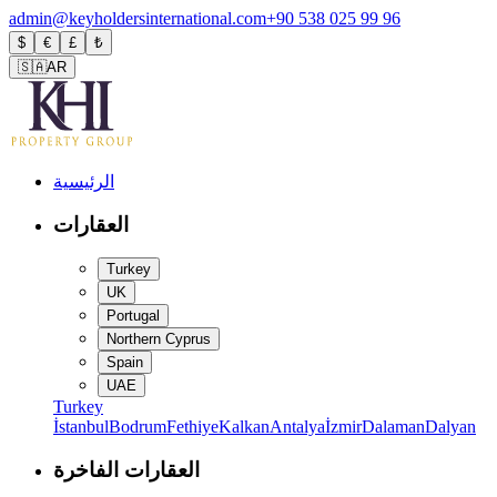
admin@keyholdersinternational.com
+90 538 025 99 96
$
€
£
₺
🇸🇦
AR
الرئيسية
العقارات
Turkey
UK
Portugal
Northern Cyprus
Spain
UAE
Turkey
İstanbul
Bodrum
Fethiye
Kalkan
Antalya
İzmir
Dalaman
Dalyan
العقارات الفاخرة