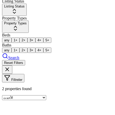
Listing Status
Listing Status
Property Types
Property Types
Beds
any
1+
2+
3+
4+
5+
Baths
any
1+
2+
3+
4+
5+
Search
Reset Filters
Filtreler
2
properties found