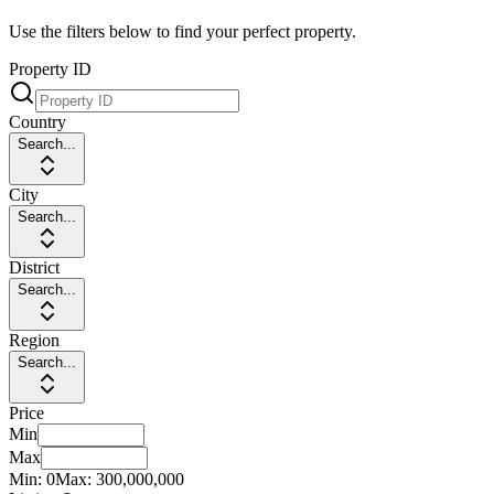
Use the filters below to find your perfect property.
Property ID
Country
Search...
City
Search...
District
Search...
Region
Search...
Price
Min
Max
Min:
0
Max:
300,000,000