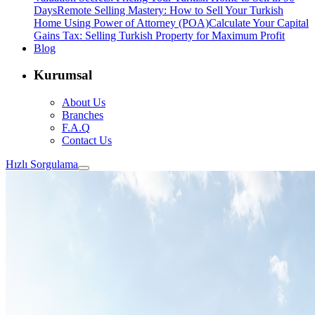
Days
Remote Selling Mastery: How to Sell Your Turkish
Home Using Power of Attorney (POA)
Calculate Your Capital
Gains Tax: Selling Turkish Property for Maximum Profit
Blog
Kurumsal
About Us
Branches
F.A.Q
Contact Us
Hızlı Sorgulama