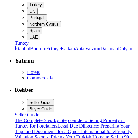
Turkey
UK
Portugal
Northern Cyprus
Spain
UAE
Turkey
İstanbul
Bodrum
Fethiye
Kalkan
Antalya
İzmir
Dalaman
Dalyan
Yatırım
Hotels
Commercials
Rehber
Seller Guide
Buyer Guide
Seller Guide
The Complete Step-by-Step Guide to Selling Property in
Turkey for Foreigners
Legal Due Diligence: Preparing Your
Tapu and Documents for a Quick International Sale
Property
Valuation Secrets: Pricing Your Turkish Home to Sell in 90