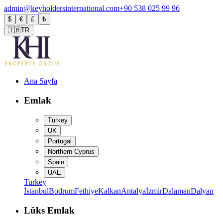
admin@keyholdersinternational.com
+90 538 025 99 96
$
€
£
₺
🇹🇷
TR
Ana Sayfa
Emlak
Turkey
UK
Portugal
Northern Cyprus
Spain
UAE
Turkey
İstanbul
Bodrum
Fethiye
Kalkan
Antalya
İzmir
Dalaman
Dalyan
Lüks Emlak