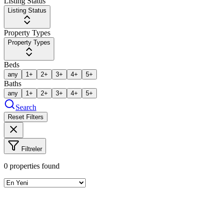
Listing Status
Listing Status
Property Types
Property Types
Beds
any
1+
2+
3+
4+
5+
Baths
any
1+
2+
3+
4+
5+
Search
Reset Filters
Filtreler
0
properties found