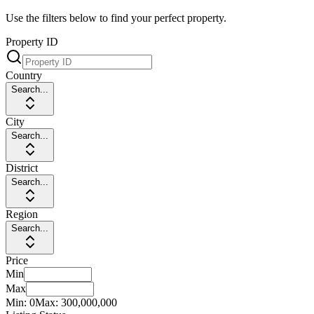
Use the filters below to find your perfect property.
Property ID
Country
Search...
City
Search...
District
Search...
Region
Search...
Price
Min
Max
Min:
0
Max:
300,000,000