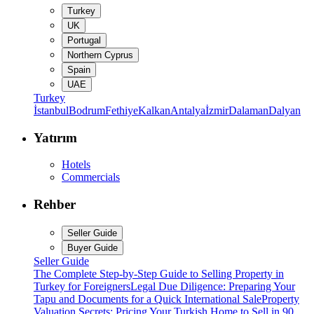
Turkey
UK
Portugal
Northern Cyprus
Spain
UAE
Turkey
İstanbul
Bodrum
Fethiye
Kalkan
Antalya
İzmir
Dalaman
Dalyan
Yatırım
Hotels
Commercials
Rehber
Seller Guide
Buyer Guide
Seller Guide
The Complete Step-by-Step Guide to Selling Property in
Turkey for Foreigners
Legal Due Diligence: Preparing Your
Tapu and Documents for a Quick International Sale
Property
Valuation Secrets: Pricing Your Turkish Home to Sell in 90