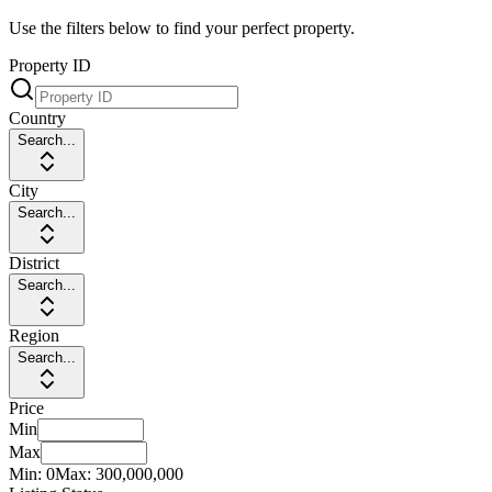
Use the filters below to find your perfect property.
Property ID
Country
Search...
City
Search...
District
Search...
Region
Search...
Price
Min
Max
Min:
0
Max:
300,000,000