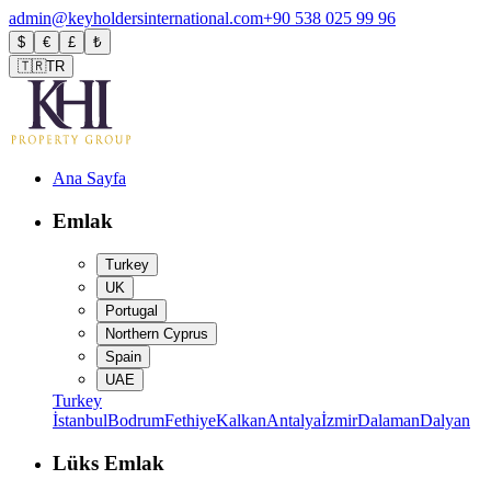
admin@keyholdersinternational.com
+90 538 025 99 96
$
€
£
₺
🇹🇷
TR
Ana Sayfa
Emlak
Turkey
UK
Portugal
Northern Cyprus
Spain
UAE
Turkey
İstanbul
Bodrum
Fethiye
Kalkan
Antalya
İzmir
Dalaman
Dalyan
Lüks Emlak