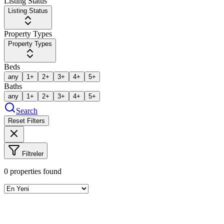
Listing Status
Listing Status
Property Types
Property Types
Beds
any
1+
2+
3+
4+
5+
Baths
any
1+
2+
3+
4+
5+
Search
Reset Filters
Filtreler
0
properties found