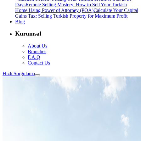
Days
Remote Selling Mastery: How to Sell Your Turkish
Home Using Power of Attorney (POA)
Calculate Your Capital
Gains Tax: Selling Turkish Property for Maximum Profit
Blog
Kurumsal
About Us
Branches
F.A.Q
Contact Us
Hızlı Sorgulama