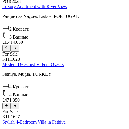
POR2028
Luxury Apartment with River View
Parque das Nações,
Lisboa,
PORTUGAL
2
Кровати
3
Ванные
£1,414,050
For Sale
KHI1628
Modern Detached Villa in Ovacik
Fethiye,
Muğla,
TURKEY
4
Кровати
4
Ванные
£471,350
For Sale
KHI1627
Stylish 4-Bedroom Villa in Fethiye