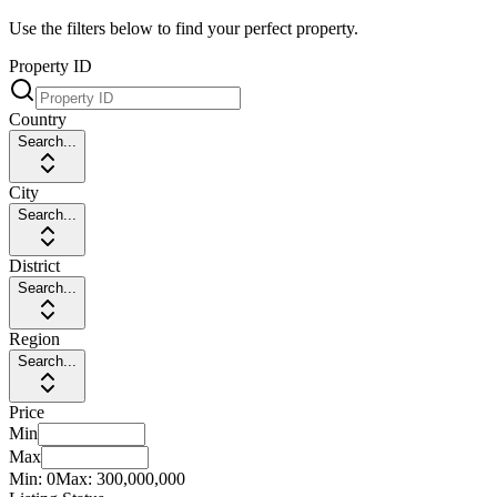
Use the filters below to find your perfect property.
Property ID
Country
Search...
City
Search...
District
Search...
Region
Search...
Price
Min
Max
Min:
0
Max:
300,000,000