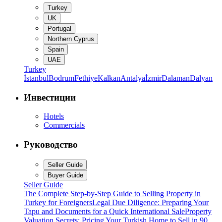
Turkey
UK
Portugal
Northern Cyprus
Spain
UAE
Turkey
İstanbul
Bodrum
Fethiye
Kalkan
Antalya
İzmir
Dalaman
Dalyan
Инвестиции
Hotels
Commercials
Руководство
Seller Guide
Buyer Guide
Seller Guide
The Complete Step-by-Step Guide to Selling Property in
Turkey for Foreigners
Legal Due Diligence: Preparing Your
Tapu and Documents for a Quick International Sale
Property
Valuation Secrets: Pricing Your Turkish Home to Sell in 90