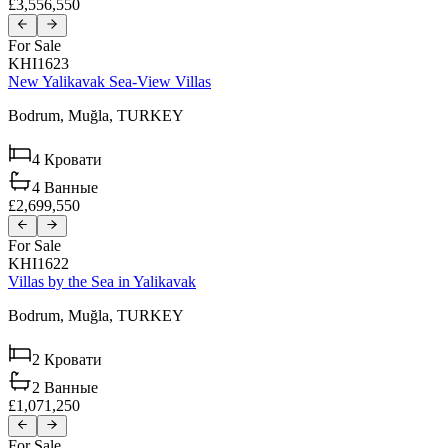
£3,556,550
For Sale
KHI1623
New Yalikavak Sea-View Villas
Bodrum,
Muğla,
TURKEY
4
Кровати
4
Ванные
£2,699,550
For Sale
KHI1622
Villas by the Sea in Yalikavak
Bodrum,
Muğla,
TURKEY
2
Кровати
2
Ванные
£1,071,250
For Sale