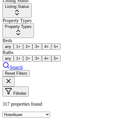
Listing Status
Listing Status
Property Types
Property Types
Beds
any
1+
2+
3+
4+
5+
Baths
any
1+
2+
3+
4+
5+
Search
Reset Filters
Filtreler
317
properties found