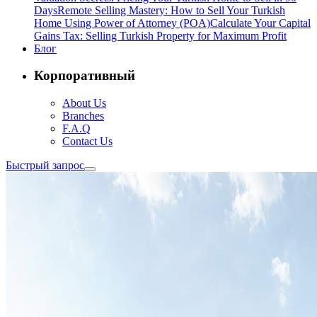
Days
Remote Selling Mastery: How to Sell Your Turkish
Home Using Power of Attorney (POA)
Calculate Your Capital
Gains Tax: Selling Turkish Property for Maximum Profit
Блог
Корпоративный
About Us
Branches
F.A.Q
Contact Us
Быстрый запрос