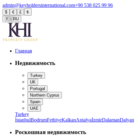
admin@keyholdersinternational.com
+90 538 025 99 96
$
€
£
₺
🇷🇺
RU
Главная
Недвижимость
Turkey
UK
Portugal
Northern Cyprus
Spain
UAE
Turkey
İstanbul
Bodrum
Fethiye
Kalkan
Antalya
İzmir
Dalaman
Dalyan
Роскошная недвижимость