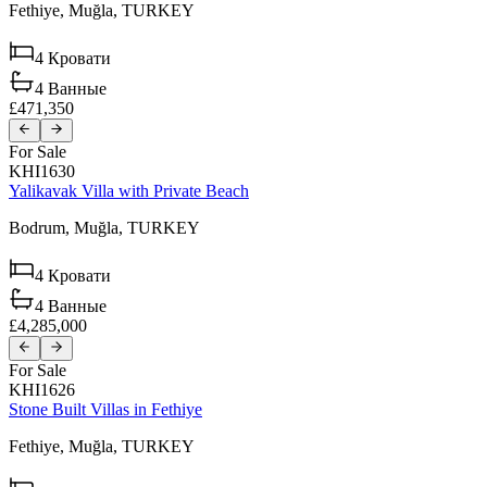
Fethiye,
Muğla,
TURKEY
4
Кровати
4
Ванные
£471,350
For Sale
KHI1630
Yalikavak Villa with Private Beach
Bodrum,
Muğla,
TURKEY
4
Кровати
4
Ванные
£4,285,000
For Sale
KHI1626
Stone Built Villas in Fethiye
Fethiye,
Muğla,
TURKEY